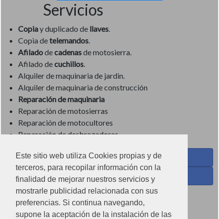
Servicios
Copia
y duplicado de
llaves
.
Copia de
telemandos
.
Afilado
de
cadenas
de motosierra.
Afilado de
cuchillos
.
Alquiler de maquinaria de jardin.
Alquiler de maquinaria de construcción
Reparación de maquinaria
Reparación de motosierras
Reparación de motocultores
Reparación de desbrozadoras
Este sitio web utiliza Cookies propias y de
Coses de Cuina - Menaje y hogar en Facebook
terceros, para recopilar información con la
Ferreteria Torrandell en Facebook
finalidad de mejorar nuestros servicios y
mostrarle publicidad relacionada con sus
Coses de Cuina en Instagram
preferencias. Si continua navegando,
Condiciones de uso
supone la aceptación de la instalación de las