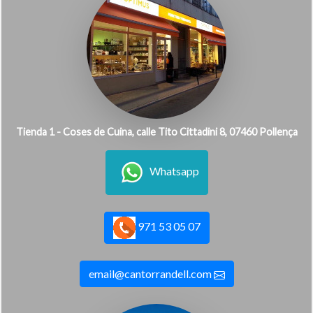
Tienda 1 - Coses de Cuina, calle Tito Cittadini 8, 07460 Pollença
Whatsapp
971 53 05 07
email@cantorrandell.com