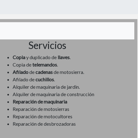
Servicios
Copia
y duplicado de
llaves
.
Copia de
telemandos
.
Afilado
de
cadenas
de motosierra.
Afilado de
cuchillos
.
Alquiler de maquinaria de jardin.
Alquiler de maquinaria de construcción
Reparación de maquinaria
Reparación de motosierras
Reparación de motocultores
Reparación de desbrozadoras