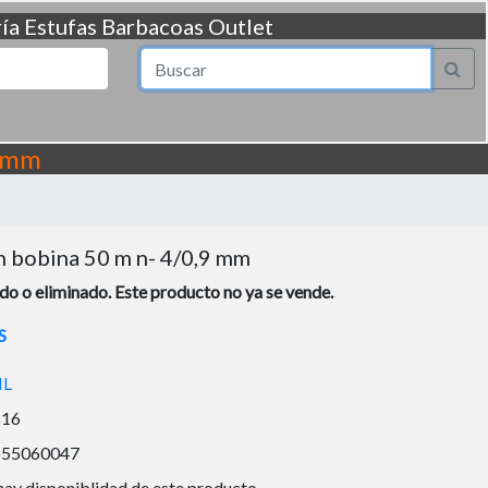
ía
Estufas
Barbacoas
Outlet
9 mm
n bobina 50 m n- 4/0,9 mm
o o eliminado. Este producto no ya se vende.
S
IL
516
655060047
hay disponiblidad de este producto