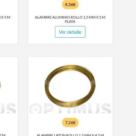
4.36€
 X 5 M
ALAMBRE ALUMINIO ROLLO 1,5 MM X 5 M
PLATA
Ver detalle
7.26€
7 M
ALAMBRE LATON ROLLO 1,5 MM X 4,5 M