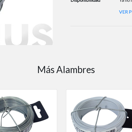
VER 
Más Alambres