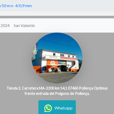
 50 m n- 4/0,9 mm
y 2024
San Valentín
Tienda 2, Carretera MA-2200 km 54,1 07460 Pollença Optimus
frente entrada del Poígono de Pollença.
Whatsapp