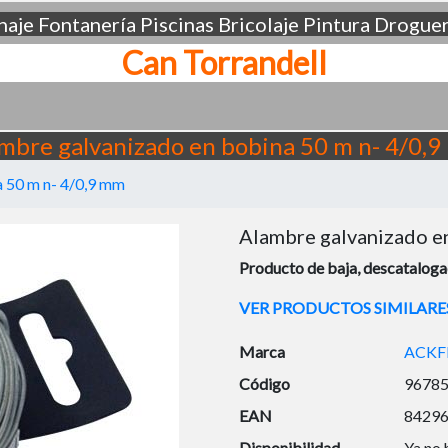
aje
Fontanería
Piscinas
Bricolaje
Pintura
Droguer
Can Torrandell
mbre galvanizado en bobina 50 m n- 4/0,
 50 m n- 4/0,9 mm
Alambre galvanizado e
Producto de baja, descatalogad
VER PRODUCTOS SIMILARE
Marca
ACKF
Código
9678
EAN
8429
Disponibilidad
Ya no 