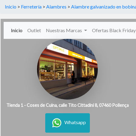
Inicio
>
Ferretería
>
Alambres
>
Alambre galvanizado en bobina
(current)
Inicio
Outlet
Nuestras Marcas
Ofertas Black Frida
Tienda 1 - Coses de Cuina, calle Tito Cittadini 8, 07460 Pollença
Whatsapp