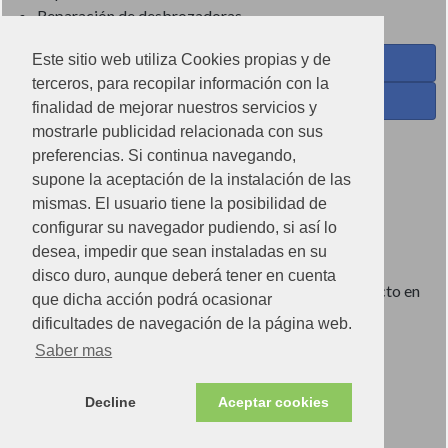
Reparación de desbrozadoras
Este sitio web utiliza Cookies propias y de
Coses de Cuina - Menaje y hogar en Facebook
terceros, para recopilar información con la
Ferreteria Torrandell en Facebook
finalidad de mejorar nuestros servicios y
mostrarle publicidad relacionada con sus
Coses de Cuina en Instagram
preferencias. Si continua navegando,
Condiciones de uso
supone la aceptación de la instalación de las
mismas. El usuario tiene la posibilidad de
Poítica de redes sociales
configurar su navegador pudiendo, si así lo
Política de cookies
desea, impedir que sean instaladas en su
disco duro, aunque deberá tener en cuenta
Imágenes no contractuales, pueden diferir de producto en
que dicha acción podrá ocasionar
tienda.
dificultades de navegación de la página web.
Saber mas
Ⓒ2022 Can Torrandell s.l. - Nif.B07920762.
Decline
Aceptar cookies
Store v.2.0