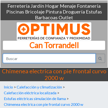
Ferretería
Jardín
Hogar
Menaje
Fontanería
Piscinas
Bricolaje
Pintura
Droguería
Estufas
Barbacoas
Outlet
Can Torrandell
Chimenea electrica con pie frontal curvo
2000 w
Inicio
>
Calefacción y climatización
>
Calefacción eléctrica localizada
>
Estufas eléctricas simulación de llama
>
Chimenea electrica con pie frontal curvo 2000 w