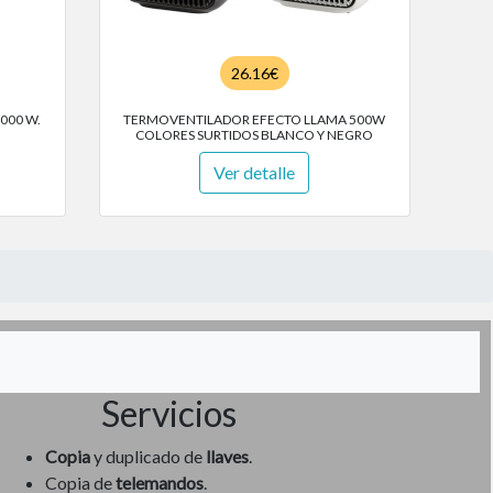
26.16€
000 W.
TERMOVENTILADOR EFECTO LLAMA 500W
COLORES SURTIDOS BLANCO Y NEGRO
Ver detalle
Servicios
Copia
y duplicado de
llaves
.
Copia de
telemandos
.