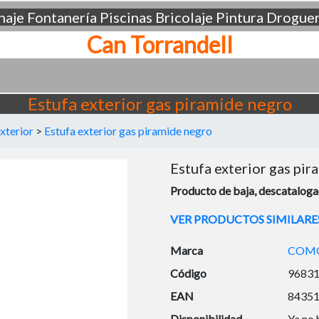
aje
Fontanería
Piscinas
Bricolaje
Pintura
Droguer
Can Torrandell
Estufa exterior gas piramide negro
xterior
>
Estufa exterior gas piramide negro
Estufa exterior gas pi
Producto de baja, descatalogad
VER PRODUCTOS SIMILARE
Marca
COM
Código
9683
EAN
8435
Disponibilidad
Ya no 