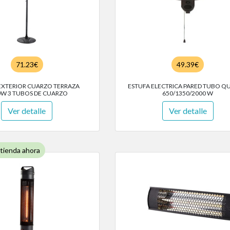
71.23€
49.39€
EXTERIOR CUARZO TERRAZA
ESTUFA ELECTRICA PARED TUBO Q
0W 3 TUBOS DE CUARZO
650/1350/2000 W
Ver detalle
Ver detalle
 tienda ahora