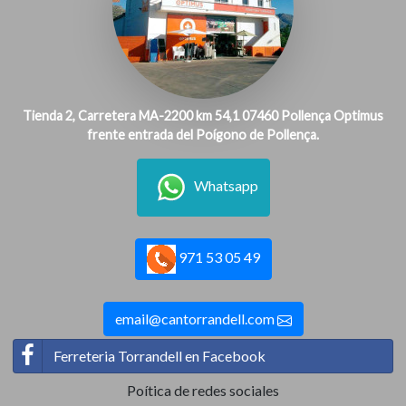
Tienda 2, Carretera MA-2200 km 54,1 07460 Pollença Optimus
frente entrada del Poígono de Pollença.
Whatsapp
971 53 05 49
email@cantorrandell.com
Ferreteria Torrandell en Facebook
Poítica de redes sociales