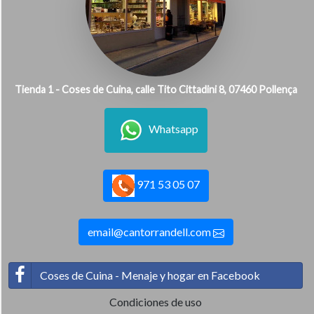
Tienda 1 - Coses de Cuina, calle Tito Cittadini 8, 07460 Pollença
Whatsapp
971 53 05 07
email@cantorrandell.com
Coses de Cuina - Menaje y hogar en Facebook
Condiciones de uso