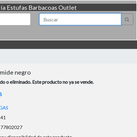
ía
Estufas
Barbacoas
Outlet
ramide negro
o o eliminado. Este producto no ya se vende.
S
GAS
141
177802027
hay disponiblidad de este producto