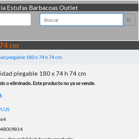
ía
Estufas
Barbacoas
Outlet
 74 cm
ad plegable 180 x 74 h 74 cm
idad plegable 180 x 74 h 74 cm
o o eliminado. Este producto no ya se vende.
S
PLUS
864
048009814
hay disponiblidad de este producto