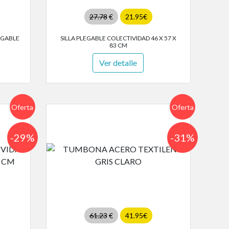
27.78
€
21.95€
EGABLE
SILLA PLEGABLE COLECTIVIDAD 46 X 57 X
83 CM
Ver detalle
Oferta
Oferta
-29%
-31%
61.23
€
41.95€