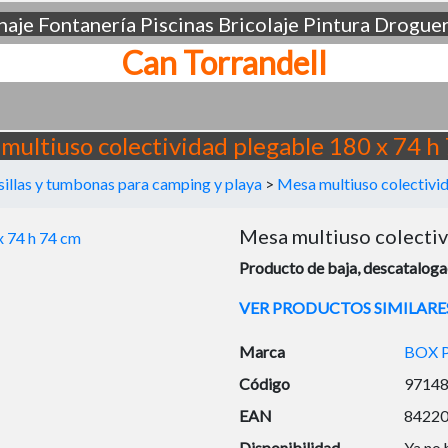
aje
Fontanería
Piscinas
Bricolaje
Pintura
Droguer
Can Torrandell
multiuso colectividad plegable 180 x 74 h
sillas y tumbonas para camping y playa
>
Mesa multiuso colectivid
Mesa multiuso colectiv
Producto de baja, descatalogad
VER PRODUCTOS SIMILARE
Marca
BOX 
Código
9714
EAN
8422
Disponibilidad
Ya no 