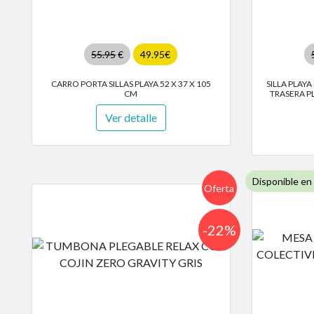
55.95
€
49.95€
CARRO PORTA SILLAS PLAYA 52 X 37 X 105
SILLA PLAY
CM
TRASERA P
Ver detalle
Disponible en
Oferta
-22%