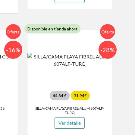
Disponible en tienda ahora
Oferta
Oferta
-16%
-28%
44.84
€
31.94€
L56
SILLA/CAMA PLAYA FIBREL-ALUM 607ALF-
TURQ
Ver detalle