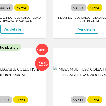
00.89
€
69.95€
53.02
€
41.95€
ABLE MULTIUSO COLECTIVIDAD
MESA MULTIUSO COLECTIVIDAD PL
LARGA 240 X 74 X 74 CM
180 X 74 H X 74 CM
Ver detalle
Ver detalle
 tienda ahora
Oferta
-15%
41.32
€
34.94€
55.61
€
38.95€