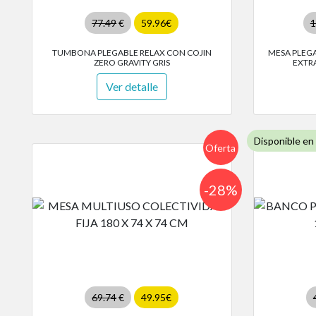
77.49
€
59.96€
1
TUMBONA PLEGABLE RELAX CON COJIN
MESA PLEG
ZERO GRAVITY GRIS
EXTRA
Ver detalle
Disponible en
Oferta
-28%
69.74
€
49.95€