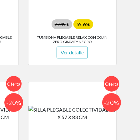
77.49
€
59.96€
EGABLE
TUMBONA PLEGABLE RELAX CON COJIN
M
ZERO GRAVITY NEGRO
Ver detalle
Oferta
Oferta
-20%
-20%