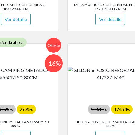
PLEGABLE COLECTIVIDAD
MESA MULTIUSO COLECTIVIDAD PL
183X28X43CM
152 X 70 X H 74 CM
Ver detalle
Ver detalle
 tienda ahora
Oferta
-16%
35.70
€
29.95€
173.47
€
124.94€
PING METALICA 95X55CM 50-
SILLON 6 POSIC. REFORZADO ALU A
80CM
M40