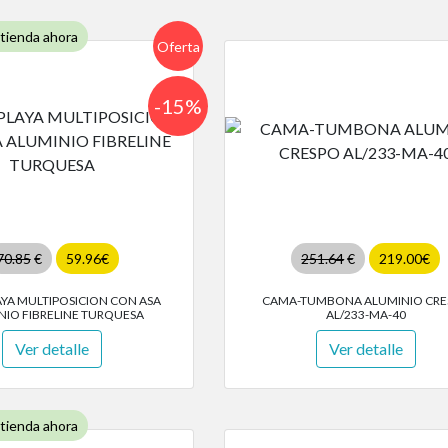
 tienda ahora
Oferta
-15%
70.85
€
59.96€
251.64
€
219.00€
YA MULTIPOSICION CON ASA
CAMA-TUMBONA ALUMINIO CRE
NIO FIBRELINE TURQUESA
AL/233-MA-40
Ver detalle
Ver detalle
 tienda ahora