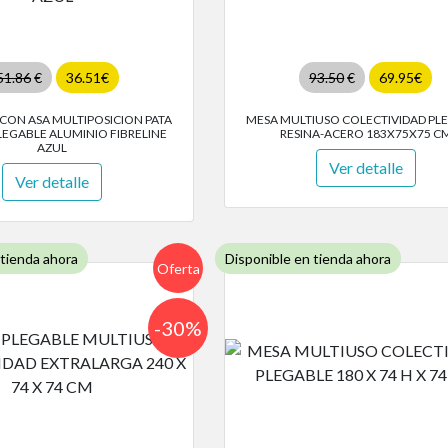
51.86
€
36.51€
93.50
€
69.95€
A CON ASA MULTIPOSICION PATA
MESA MULTIUSO COLECTIVIDAD PL
LEGABLE ALUMINIO FIBRELINE
RESINA-ACERO 183X75X75 C
AZUL
Ver detalle
Ver detalle
 tienda ahora
Disponible en tienda ahora
Oferta
-30%