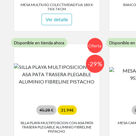
MESA MULTIUSO COLECTIVIDAD FIJA 180 X
BANCO 
74 X 74 CM
Ver detalle
Disponible en tienda ahora
Disponible en
Oferta
-29%
45.28
€
31.94€
SILLA PLAYA MULTIPOSICION CON ASA PATA
MESA CAM
TRASERA PLEGABLE ALUMINIO FIBRELINE
PISTACHO