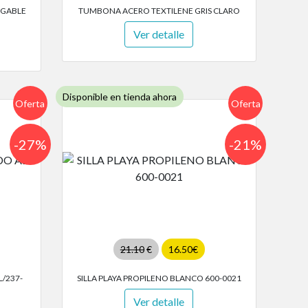
EGABLE
TUMBONA ACERO TEXTILENE GRIS CLARO
Ver detalle
Disponible en tienda ahora
Oferta
Oferta
-27%
-21%
21.10
€
16.50€
L/237-
SILLA PLAYA PROPILENO BLANCO 600-0021
Ver detalle