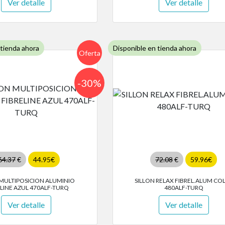
Ver detalle
Ver detalle
 tienda ahora
Disponible en tienda ahora
Oferta
-30%
64.37
€
44.95€
72.08
€
59.96€
 MULTIPOSICION ALUMINIO
SILLON RELAX FIBREL.ALUM CO
ELINE AZUL 470ALF-TURQ
480ALF-TURQ
Ver detalle
Ver detalle