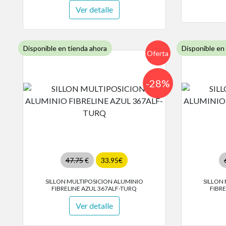
Ver detalle
Disponible en tienda ahora
Disponible en
Oferta
-28%
47.75
€
33.95€
SILLON MULTIPOSICION ALUMINIO
SILLON
FIBRELINE AZUL 367ALF-TURQ
FIBR
Ver detalle