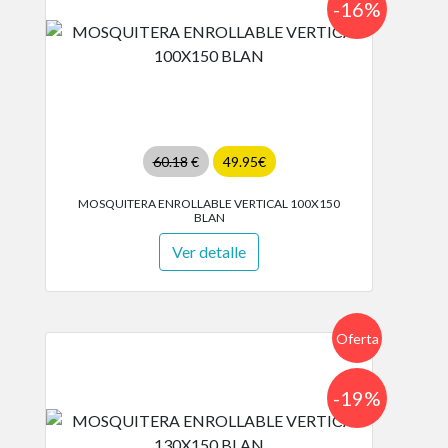
-16%
60.18
€
49.95€
MOSQUITERA ENROLLABLE VERTICAL 100X150
BLAN
Ver detalle
Oferta
-19%