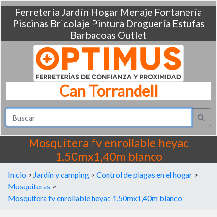
Ferretería
Jardín
Hogar
Menaje
Fontanería
Piscinas
Bricolaje
Pintura
Droguería
Estufas
Barbacoas
Outlet
Can Torrandell
Mosquitera fv enrollable heyac
1,50mx1,40m blanco
Inicio
>
Jardín y camping
>
Control de plagas en el hogar
>
Mosquiteras
>
Mosquitera fv enrollable heyac 1,50mx1,40m blanco