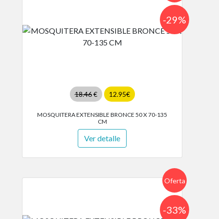
-29%
18.46
€
12.95€
MOSQUITERA EXTENSIBLE BRONCE 50 X 70-135
CM
Ver detalle
Oferta
-33%