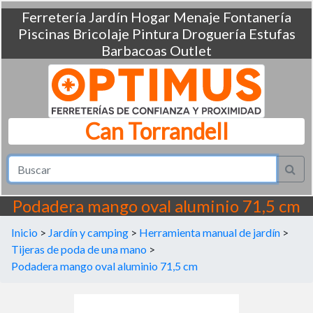
Ferretería
Jardín
Hogar
Menaje
Fontanería
Piscinas
Bricolaje
Pintura
Droguería
Estufas
Barbacoas
Outlet
Can Torrandell
Podadera mango oval aluminio 71,5 cm
Inicio
>
Jardín y camping
>
Herramienta manual de jardín
>
Tijeras de poda de una mano
>
Podadera mango oval aluminio 71,5 cm