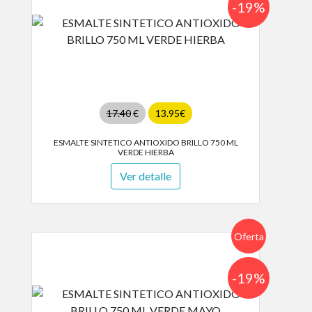
-19%
17.40
€
13.95€
ESMALTE SINTETICO ANTIOXIDO BRILLO 750 ML
VERDE HIERBA
Ver detalle
Oferta
-19%