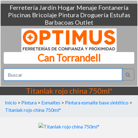
Ferretería
Jardín
Hogar
Menaje
Fontanería
Piscinas
Bricolaje
Pintura
Droguería
Estufas
Barbacoas
Outlet
Can Torrandell
Titanlak rojo china 750ml*
Inicio
>
Pintura
>
Esmaltes
>
Pintura esmalte base sintético
>
Titanlak rojo china 750ml*