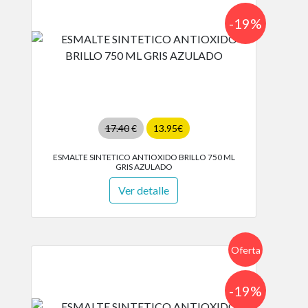
-19%
17.40
€
13.95€
ESMALTE SINTETICO ANTIOXIDO BRILLO 750 ML
GRIS AZULADO
Ver detalle
Oferta
-19%