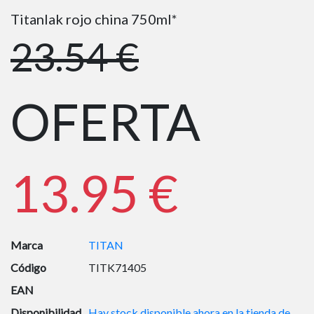
Titanlak rojo china 750ml*
23.54 €
OFERTA
13.95 €
Marca
TITAN
Código
TITK71405
EAN
Disponibilidad
Hay stock disponible ahora en la tienda de