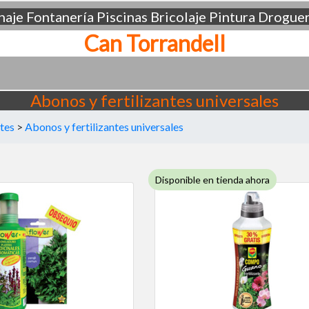
aje
Fontanería
Piscinas
Bricolaje
Pintura
Droguer
Can Torrandell
Abonos y fertilizantes universales
ntes
>
Abonos y fertilizantes universales
Disponible en tienda ahora