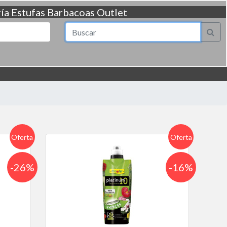
ía
Estufas
Barbacoas
Outlet
Oferta
Oferta
-26%
-16%