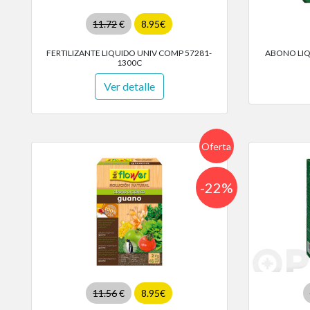
11.72
€
8.95€
FERTILIZANTE LIQUIDO UNIV COMP 57281-
ABONO LIQ
1300C
Ver detalle
Oferta
-22%
11.56
€
8.95€