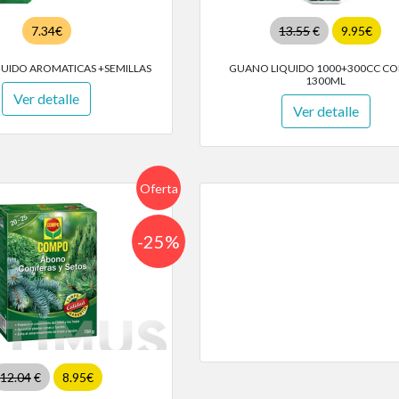
7.34€
13.55
€
9.95€
UIDO AROMATICAS +SEMILLAS
GUANO LIQUIDO 1000+300CC C
1300ML
Ver detalle
Ver detalle
Oferta
-25%
12.04
€
8.95€