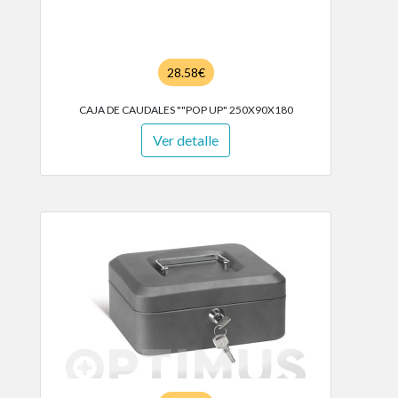
28.58€
CAJA DE CAUDALES ""POP UP" 250X90X180
Ver detalle