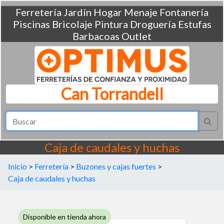
Ferretería
Jardín
Hogar
Menaje
Fontanería
Piscinas
Bricolaje
Pintura
Droguería
Estufas
Barbacoas
Outlet
Can Torrandell
Caja de caudales y huchas
Inicio
>
Ferretería
>
Buzones y cajas fuertes
>
Caja de caudales y huchas
Disponible en tienda ahora