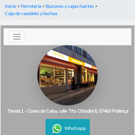
Inicio
>
Ferretería
>
Buzones y cajas fuertes
>
Caja de caudales y huchas
Tienda 1 - Coses de Cuina, calle Tito Cittadini 8, 07460 Pollença
Whatsapp