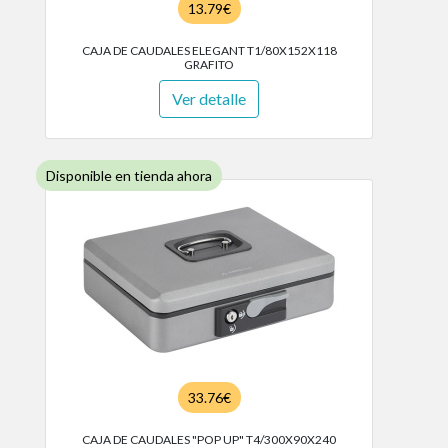
13.79€
CAJA DE CAUDALES ELEGANT T1/80X152X118
GRAFITO
Ver detalle
Disponible en tienda ahora
33.76€
CAJA DE CAUDALES "POP UP" T4/300X90X240