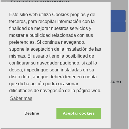
Reparación de desbrozadoras
Este sitio web utiliza Cookies propias y de
Coses de Cuina - Menaje y hogar en Facebook
terceros, para recopilar información con la
Ferreteria Torrandell en Facebook
finalidad de mejorar nuestros servicios y
mostrarle publicidad relacionada con sus
Coses de Cuina en Instagram
preferencias. Si continua navegando,
Condiciones de uso
supone la aceptación de la instalación de las
mismas. El usuario tiene la posibilidad de
Poítica de redes sociales
configurar su navegador pudiendo, si así lo
Política de cookies
desea, impedir que sean instaladas en su
disco duro, aunque deberá tener en cuenta
Imágenes no contractuales, pueden diferir de producto en
que dicha acción podrá ocasionar
tienda.
dificultades de navegación de la página web.
Saber mas
Ⓒ2022 Can Torrandell s.l. - Nif.B07920762.
Decline
Aceptar cookies
Store v.2.0