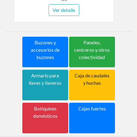
Ver detalle
Buzones y
Paneles,
accesorios de
ceniceros y otros
buzones
colectividad
Armario para
Caja de caudales
llaves y llaveros
y huchas
Botiquines
Cajas fuertes
domésticos