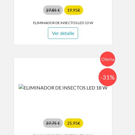
27.85
€
19.95€
ELIMINADOR DE INSECTOS LED 13 W
Ver detalle
Oferta
-31%
37.75
€
25.95€