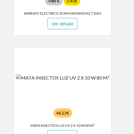
7.85
€
5.45€
APARATO ELECTRICO ZUM+MATAMOSQ T1001
Ver detalle
46.22€
MATA INSECTOS LUZ UV 2 X 10 W 80 M²