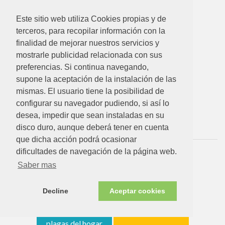
Este sitio web utiliza Cookies propias y de
terceros, para recopilar información con la
finalidad de mejorar nuestros servicios y
mostrarle publicidad relacionada con sus
47.08
€
39.95€
preferencias. Si continua navegando,
supone la aceptación de la instalación de las
AHUYENTA ROEDORES ULTRASONICO BATERIA
20M²
mismas. El usuario tiene la posibilidad de
Ver detalle
configurar su navegador pudiendo, si así lo
desea, impedir que sean instaladas en su
disco duro, aunque deberá tener en cuenta
que dicha acción podrá ocasionar
dificultades de navegación de la página web.
Control
Insecticidas y
Saber mas
electrónico de
repelentes del
plagas del hogar
hogar
Decline
Aceptar cookies
Trampas para
Mosquiteras
plagas del hogar