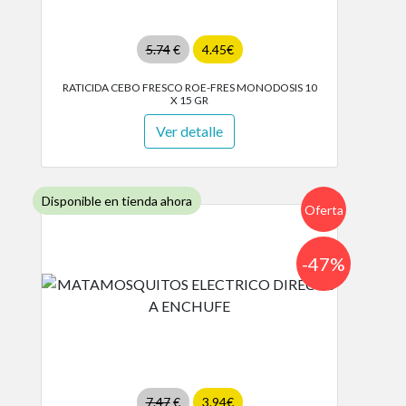
5.74
€
4.45€
RATICIDA CEBO FRESCO ROE-FRES MONODOSIS 10
X 15 GR
Ver detalle
Disponible en tienda ahora
Oferta
-47%
7.47
€
3.94€