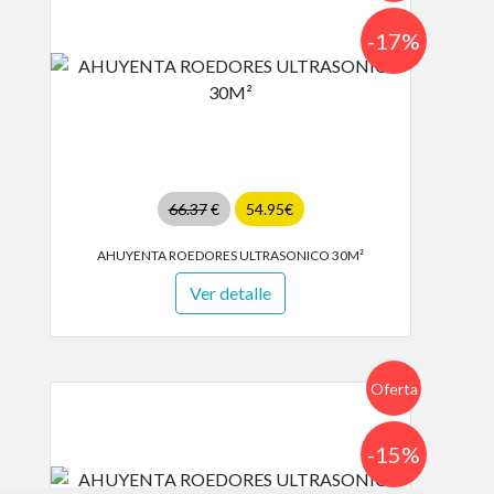
-17%
66.37
€
54.95€
AHUYENTA ROEDORES ULTRASONICO 30M²
Ver detalle
Oferta
-15%