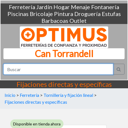
Ferretería
Jardín
Hogar
Menaje
Fontanería
Piscinas
Bricolaje
Pintura
Droguería
Estufas
Barbacoas
Outlet
Can Torrandell
Fijaciones directas y específicas
Inicio
>
Ferretería
>
Tornillería y fijación lineal
>
Fijaciones directas y específicas
Disponible en tienda ahora