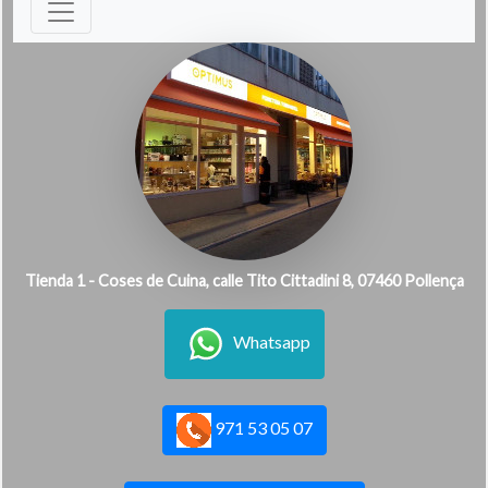
Tienda 1 - Coses de Cuina, calle Tito Cittadini 8, 07460 Pollença
Whatsapp
971 53 05 07