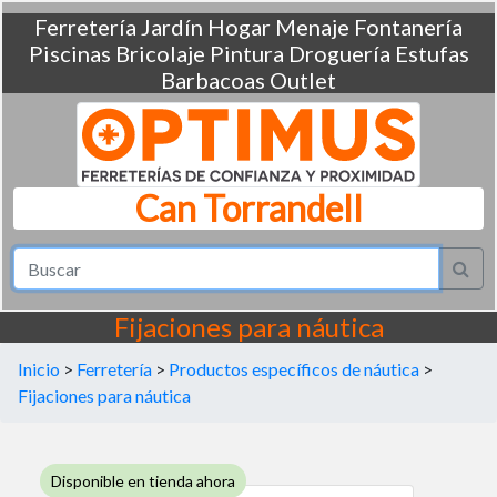
Ferretería
Jardín
Hogar
Menaje
Fontanería
Piscinas
Bricolaje
Pintura
Droguería
Estufas
Barbacoas
Outlet
Can Torrandell
Fijaciones para náutica
Inicio
>
Ferretería
>
Productos específicos de náutica
>
Fijaciones para náutica
Disponible en tienda ahora