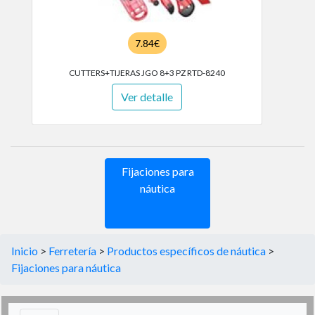
7.84€
CUTTERS+TIJERAS JGO 8+3 PZ RTD-8240
Ver detalle
Fijaciones para
náutica
Inicio
>
Ferretería
>
Productos específicos de náutica
>
Fijaciones para náutica