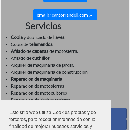
email@cantorrandell.com
Servicios
Copia
y duplicado de
llaves
.
Copia de
telemandos
.
Afilado
de
cadenas
de motosierra.
Afilado de
cuchillos
.
Alquiler de maquinaria de jardin.
Alquiler de maquinaria de construcción
Reparación de maquinaria
Reparación de motosierras
Reparación de motocultores
Reparación de desbrozadoras
Este sitio web utiliza Cookies propias y de
Coses de Cuina - Menaje y hogar en Facebook
terceros, para recopilar información con la
Ferreteria Torrandell en Facebook
finalidad de mejorar nuestros servicios y