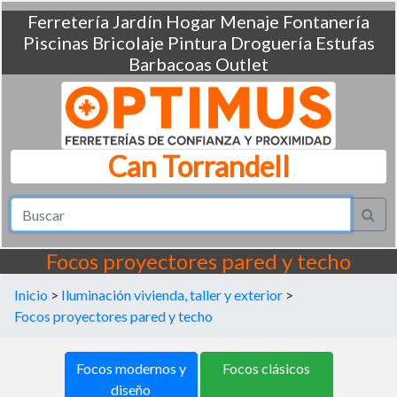
Ferretería
Jardín
Hogar
Menaje
Fontanería
Piscinas
Bricolaje
Pintura
Droguería
Estufas
Barbacoas
Outlet
Can Torrandell
Focos proyectores pared y techo
Inicio
>
Iluminación vivienda, taller y exterior
>
Focos proyectores pared y techo
Focos modernos y
Focos clásicos
diseño