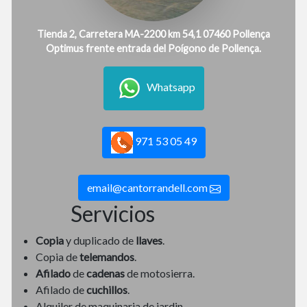
Tienda 2, Carretera MA-2200 km 54,1 07460 Pollença
Optimus frente entrada del Poígono de Pollença.
Whatsapp
971 53 05 49
email@cantorrandell.com
Servicios
Copia
y duplicado de
llaves
.
Copia de
telemandos
.
Afilado
de
cadenas
de motosierra.
Afilado de
cuchillos
.
Alquiler de maquinaria de jardin.