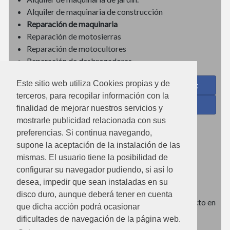
Alquiler de maquinaria de construcción
Reparación de maquinaria
Reparación de motosierras
Reparación de motocultores
Reparación de desbrozadoras
Este sitio web utiliza Cookies propias y de
Coses de Cuina - Menaje y hogar en Facebook
terceros, para recopilar información con la
Ferreteria Torrandell en Facebook
finalidad de mejorar nuestros servicios y
mostrarle publicidad relacionada con sus
Coses de Cuina en Instagram
preferencias. Si continua navegando,
Condiciones de uso
supone la aceptación de la instalación de las
mismas. El usuario tiene la posibilidad de
Poítica de redes sociales
configurar su navegador pudiendo, si así lo
Política de cookies
desea, impedir que sean instaladas en su
disco duro, aunque deberá tener en cuenta
Imágenes no contractuales, pueden diferir de producto en
que dicha acción podrá ocasionar
tienda.
dificultades de navegación de la página web.