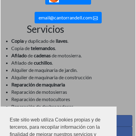
email@cantorrandell.com
Servicios
Copia
y duplicado de
llaves
.
Copia de
telemandos
.
Afilado
de
cadenas
de motosierra.
Afilado de
cuchillos
.
Alquiler de maquinaria de jardin.
Alquiler de maquinaria de construcción
Reparación de maquinaria
Reparación de motosierras
Reparación de motocultores
Reparación de desbrozadoras
Este sitio web utiliza Cookies propias y de
Coses de Cuina - Menaje y hogar en Facebook
terceros, para recopilar información con la
Ferreteria Torrandell en Facebook
finalidad de mejorar nuestros servicios y