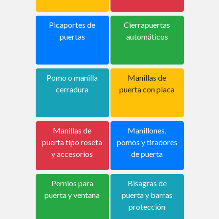
Picaportes de
Cierrapuertas
puertas
automáticos
Pomo o manilla
Manillas de
cerradura
puerta con placa
Manillas de
Manillones,
puerta tipo roseta
pomos y tiradores
y accesorios
de puerta
Pernios para
Bisagras de
puerta y ventana
puerta y barras
protección