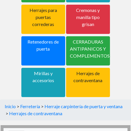
Herrajes para
Cremonas y
puertas
manilla tipo
correderas
grisan
Retenedores de
CERRADURAS
puerta
ANTIPANICOS Y
COMPLEMENTOS
Mirillas y
Herrajes de
accesorios
contraventana
Inicio
>
Ferretería
>
Herraje carpintería de puerta y ventana
>
Herrajes de contraventana