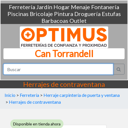
Ferretería
Jardín
Hogar
Menaje
Fontanería
Piscinas
Bricolaje
Pintura
Droguería
Estufas
Barbacoas
Outlet
Can Torrandell
Herrajes de contraventana
Inicio
>
Ferretería
>
Herraje carpintería de puerta y ventana
>
Herrajes de contraventana
Disponible en tienda ahora