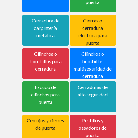
puerta
Cerradura de
Cierres o
carpintería
cerradura
metálica
eléctrica para
puerta
Cilindros o
Cilindros o
bombillos para
bombillos
cerradura
multiseguridad de
cerradura
Escudo de
Cerraduras de
cilindros para
alta seguridad
puerta
Cerrojos y cierres
Pestillos y
de puerta
pasadores de
puerta