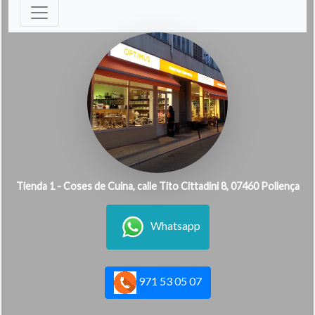
Tienda 1 - Coses de Cuina, calle Tito Cittadini 8, 07460 Pollença
Whatsapp
971 53 05 07