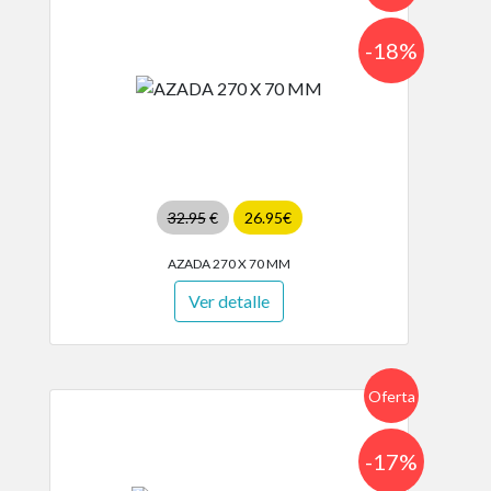
-18%
32.95
€
26.95€
AZADA 270 X 70 MM
Ver detalle
Oferta
-17%