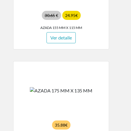
30.65
€
24.95€
AZADA 155 MM X 115 MM
Ver detalle
35.88€