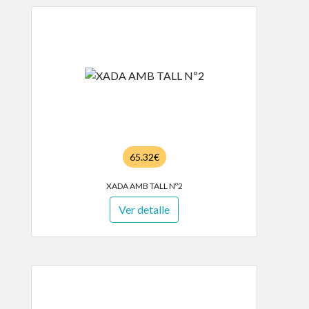
65.32€
XADA AMB TALL Nº2
Ver detalle