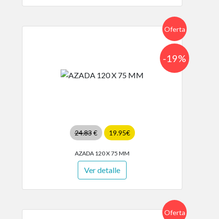
Oferta
-19%
24.83
€
19.95€
AZADA 120 X 75 MM
Ver detalle
Oferta