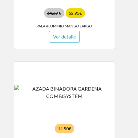
64.67
€
52.95€
PALA ALUMINIO MANGO LARGO
Ver detalle
14.50€