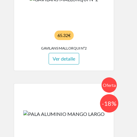
65.32€
GAVILANS MALLORQUI Nº2
Ver detalle
Oferta
-18%