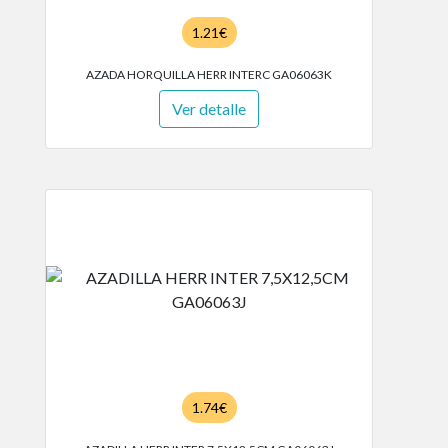
1.21€
AZADA HORQUILLA HERR INTERC GA06063K
Ver detalle
1.74€