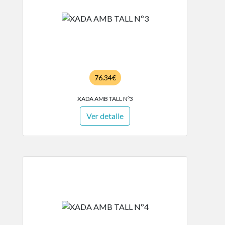
76.34€
XADA AMB TALL Nº3
Ver detalle