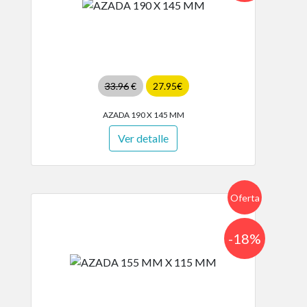
33.96
€
27.95€
AZADA 190 X 145 MM
Ver detalle
Oferta
-18%