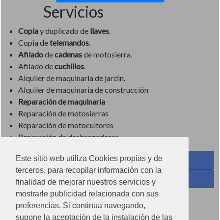
Servicios
Copia
y duplicado de
llaves
.
Copia de
telemandos
.
Afilado
de
cadenas
de motosierra.
Afilado de
cuchillos
.
Alquiler de maquinaria de jardin.
Alquiler de maquinaria de construcción
Reparación de maquinaria
Reparación de motosierras
Reparación de motocultores
Reparación de desbrozadoras
Este sitio web utiliza Cookies propias y de
Coses de Cuina - Menaje y hogar en Facebook
terceros, para recopilar información con la
Ferreteria Torrandell en Facebook
finalidad de mejorar nuestros servicios y
mostrarle publicidad relacionada con sus
Coses de Cuina en Instagram
preferencias. Si continua navegando,
Condiciones de uso
supone la aceptación de la instalación de las