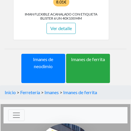
8.01€
IMAN FLEXIBLE ACANALADO CON ETIQUETA
BLISTER 6 UN 40X100 MM
Ver detalle
Imanes de
Imanes de ferrita
neodimio
Inicio
>
Ferretería
>
Imanes
>
Imanes de ferrita