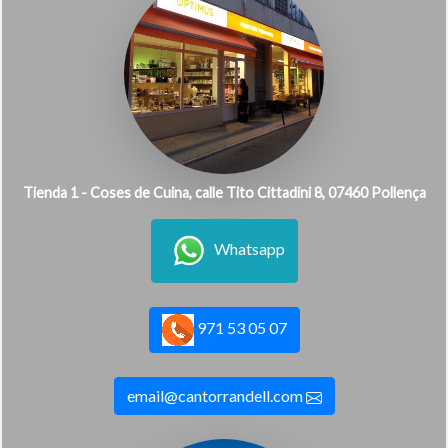
Tienda 1 - Coses de Cuina, calle Tito Cittadini 8, 07460 Pollença
Whatsapp
971 53 05 07
email@cantorrandell.com