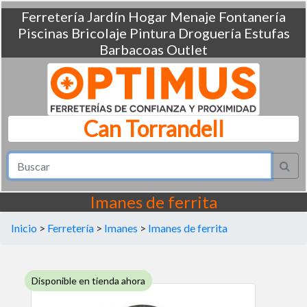
Ferretería
Jardín
Hogar
Menaje
Fontanería
Piscinas
Bricolaje
Pintura
Droguería
Estufas
Barbacoas
Outlet
Can Torrandell
Imanes de ferrita
Inicio
>
Ferretería
>
Imanes
>
Imanes de ferrita
Disponible en tienda ahora