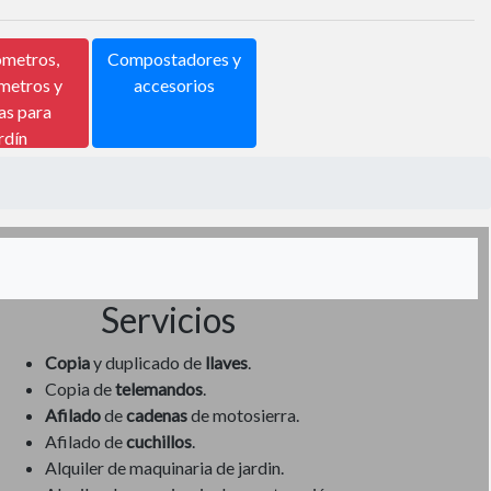
metros,
Compostadores y
metros y
accesorios
as para
rdín
Servicios
Copia
y duplicado de
llaves
.
Copia de
telemandos
.
Afilado
de
cadenas
de motosierra.
Afilado de
cuchillos
.
Alquiler de maquinaria de jardin.