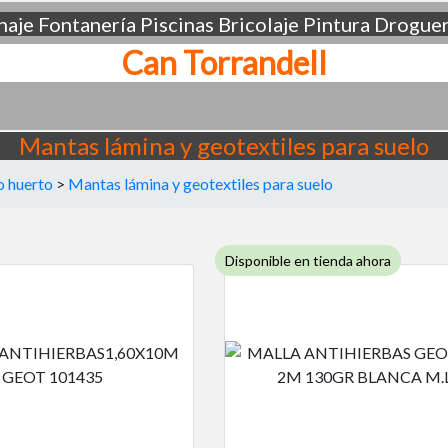
aje
Fontanería
Piscinas
Bricolaje
Pintura
Droguer
Can Torrandell
Mantas lámina y geotextiles para suelo
 o huerto
>
Mantas lámina y geotextiles para suelo
Disponible en tienda ahora