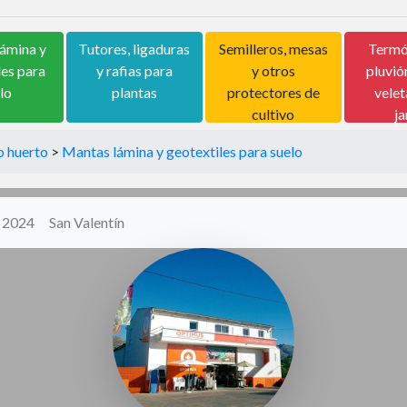
ámina y
Tutores, ligaduras
Semilleros, mesas
Termó
les para
y rafias para
y otros
pluvió
lo
plantas
protectores de
velet
cultivo
ja
 o huerto
>
Mantas lámina y geotextiles para suelo
y 2024
San Valentín