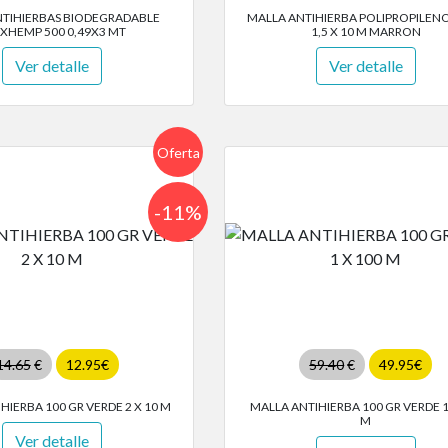
NTIHIERBAS BIODEGRADABLE
MALLA ANTIHIERBA POLIPROPILENO
XHEMP 500 0,49X3 MT
1,5 X 10 M MARRON
Ver detalle
Ver detalle
Oferta
-11%
14.65
€
12.95€
59.40
€
49.95€
HIERBA 100 GR VERDE 2 X 10 M
MALLA ANTIHIERBA 100 GR VERDE 1
M
Ver detalle