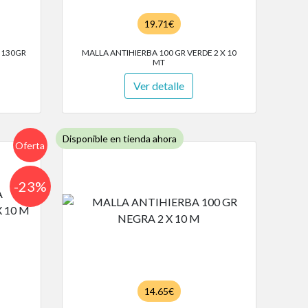
19.71€
 130GR
MALLA ANTIHIERBA 100 GR VERDE 2 X 10
MT
Ver detalle
Disponible en tienda ahora
Oferta
-23%
14.65€