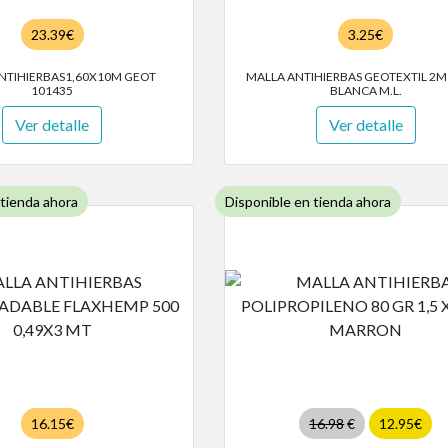
23.39€
3.25€
NTIHIERBAS1,60X10M GEOT
MALLA ANTIHIERBAS GEOTEXTIL 2M
101435
BLANCA M.L.
Ver detalle
Ver detalle
 tienda ahora
Disponible en tienda ahora
16.15€
16.98
€
12.95€