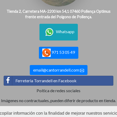
Tienda 2, Carretera MA-2200 km 54,1 07460 Pollença Optimus
frente entrada del Poígono de Pollença.
Whatsapp
971 53 05 49
email@cantorrandell.com
Ferreteria Torrandell en Facebook
Poítica de redes sociales
Imágenes no contractuales, pueden diferir de producto en tienda.
ecopilar información con la finalidad de mejorar nuestros servici
Ⓒ2022 Can Torrandell s.l. - Nif.B07920762.