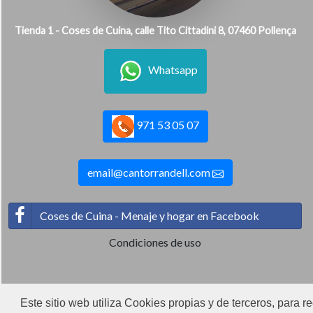
Tienda 1 - Coses de Cuina, calle Tito Cittadini 8, 07460 Pollença
Whatsapp
971 53 05 07
email@cantorrandell.com
Coses de Cuina - Menaje y hogar en Facebook
Condiciones de uso
Este sitio web utiliza Cookies propias y de terceros, para r