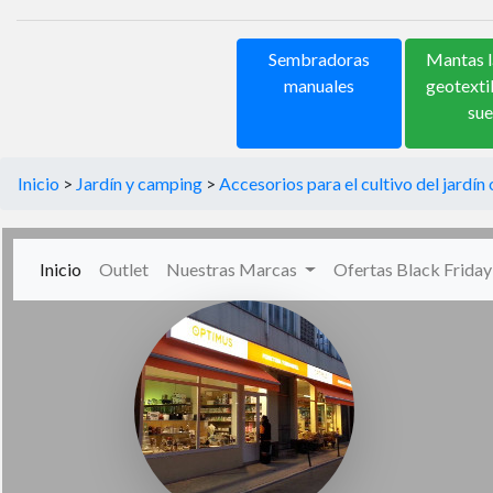
Sembradoras
Mantas l
manuales
geotexti
sue
Inicio
>
Jardín y camping
>
Accesorios para el cultivo del jardín
(current)
Inicio
Outlet
Nuestras Marcas
Ofertas Black Frida