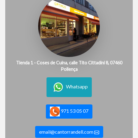
Tienda 1 - Coses de Cuina, calle Tito Cittadini 8, 07460
Pollença
Whatsapp
971 53 05 07
email@cantorrandell.com