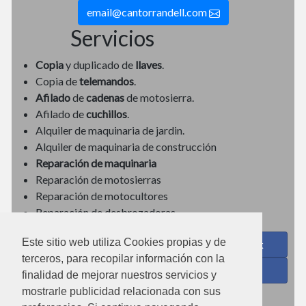
email@cantorrandell.com
Servicios
Copia
y duplicado de
llaves
.
Copia de
telemandos
.
Afilado
de
cadenas
de motosierra.
Afilado de
cuchillos
.
Alquiler de maquinaria de jardin.
Alquiler de maquinaria de construcción
Reparación de maquinaria
Reparación de motosierras
Reparación de motocultores
Reparación de desbrozadoras
Este sitio web utiliza Cookies propias y de
Coses de Cuina - Menaje y hogar en Facebook
terceros, para recopilar información con la
Ferreteria Torrandell en Facebook
finalidad de mejorar nuestros servicios y
mostrarle publicidad relacionada con sus
Coses de Cuina en Instagram