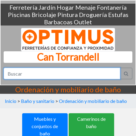
Ferretería
Jardín
Hogar
Menaje
Fontanería
Piscinas
Bricolaje
Pintura
Droguería
Estufas
Barbacoas
Outlet
Can Torrandell
Ordenación y mobiliario de baño
Inicio
>
Baño y sanitario
>
Ordenación y mobiliario de baño
Muebles y
Camerinos de
conjuntos de
baño
baño