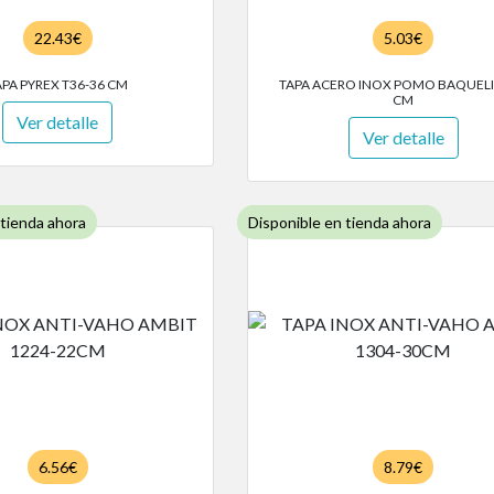
22.43€
5.03€
APA PYREX T36-36 CM
TAPA ACERO INOX POMO BAQUELI
CM
Ver detalle
Ver detalle
 tienda ahora
Disponible en tienda ahora
6.56€
8.79€