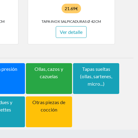
21.69€
 CM
TAPA INOX SALPICADURAS Ø 42CM
Ver detalle
a presión
Ollas, cazos y
Tapas sueltas
cazuelas
(ollas, sartenes,
micro...)
dues y
Otras piezas de
lettes
cocción