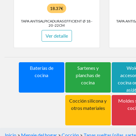
18.37€
TAPA ANTISALPICADURAS EFFICIENT Ø 18 -
TAPA ANTIS
20 -22CM
Ver detalle
Baterías de
Sartenes y
Wok
cocina
planchas de
accesor
cocina
cocina or
asiá
Cocción silicona y
Moldes s
otros materiales
coc
Inicio
>
Menaje del hogar
>
Cocción
>
Tapas sueltas (ollas, sarte