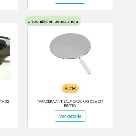
Disponible en tienda ahora
5.23€
TA 32
TAPADERA ANTISALPICADURAS Ø26 CM
FRITTO
Ver detalle