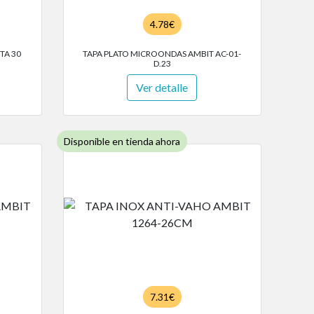
4.78€
TA 30
TAPA PLATO MICROONDAS AMBIT AC-01-
D.23
Ver detalle
Disponible en tienda ahora
7.31€