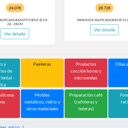
24.07€
28.72€
ALPICADURAS EFFICIENT Ø 24 -
TAPA INOX SALPICADURAS Ø 52
26 - 28CM
Ver detalle
Ver detalle
s y
Paelleras
Productos
Ollas 
ios de
cocción horno y
iental -
microondas
tica
ilicona
Moldes
Preparación café
Fon
ina
metálicos, vidrio y
(cafeteras y
rac
otros materiales
teteras)
nes, micro...)