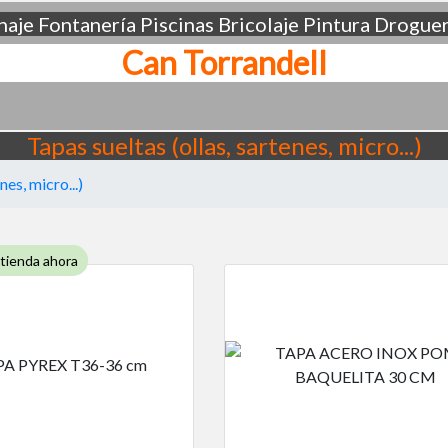
aje
Fontanería
Piscinas
Bricolaje
Pintura
Droguer
Can Torrandell
Tapas sueltas (ollas, sartenes, micro...)
nes, micro...)
 tienda ahora