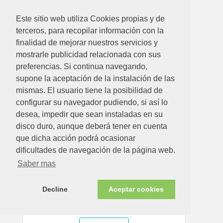
GRAMPO ABC SPAX-S BICRO. INOX CAPSA 5 X 50
Este sitio web utiliza Cookies propias y de
MM
terceros, para recopilar información con la
Ver detalle
finalidad de mejorar nuestros servicios y
mostrarle publicidad relacionada con sus
preferencias. Si continua navegando,
Disponible en tienda ahora
supone la aceptación de la instalación de las
mismas. El usuario tiene la posibilidad de
configurar su navegador pudiendo, si así lo
desea, impedir que sean instaladas en su
disco duro, aunque deberá tener en cuenta
que dicha acción podrá ocasionar
dificultades de navegación de la página web.
Saber mas
2.00€
Decline
Aceptar cookies
GANXO TANCAT ABC 2 X 25 MM (BL)