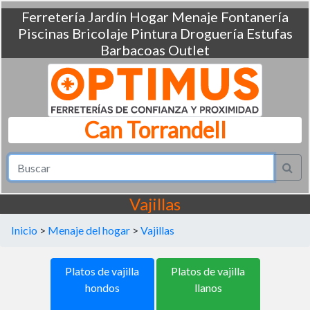
Ferretería
Jardín
Hogar
Menaje
Fontanería
Piscinas
Bricolaje
Pintura
Droguería
Estufas
Barbacoas
Outlet
Can Torrandell
Vajillas
Inicio
>
Menaje del hogar
>
Vajillas
Platos de vajilla
Platos de vajilla
hondos
llanos