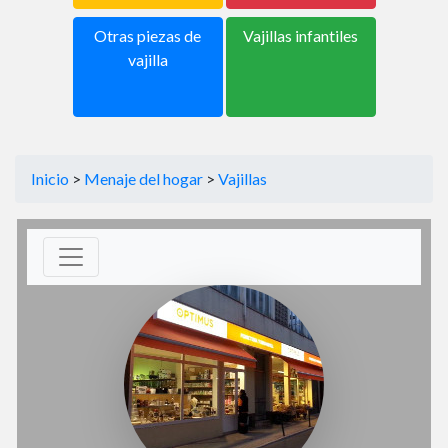
Otras piezas de
Vajillas infantiles
vajilla
Inicio
>
Menaje del hogar
>
Vajillas