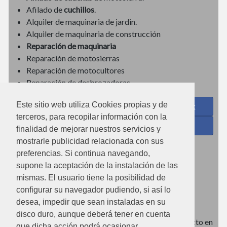
Afilado de
cuchillos
.
Alquiler de maquinaria de jardin.
Alquiler de maquinaria de construcción
Reparación de maquinaria
Reparación de motosierras
Reparación de motocultores
Reparación de desbrozadoras
Este sitio web utiliza Cookies propias y de
Coses de Cuina - Menaje y hogar en Facebook
terceros, para recopilar información con la
Ferreteria Torrandell en Facebook
finalidad de mejorar nuestros servicios y
mostrarle publicidad relacionada con sus
Coses de Cuina en Instagram
preferencias. Si continua navegando,
Condiciones de uso
supone la aceptación de la instalación de las
mismas. El usuario tiene la posibilidad de
Poítica de redes sociales
configurar su navegador pudiendo, si así lo
Política de cookies
desea, impedir que sean instaladas en su
disco duro, aunque deberá tener en cuenta
Imágenes no contractuales, pueden diferir de producto en
que dicha acción podrá ocasionar