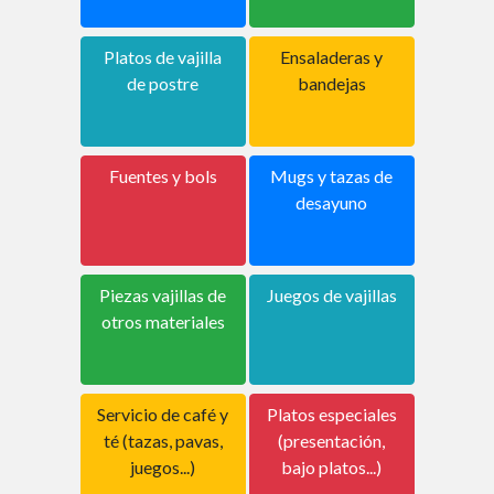
Platos de vajilla
Ensaladeras y
de postre
bandejas
Fuentes y bols
Mugs y tazas de
desayuno
Piezas vajillas de
Juegos de vajillas
otros materiales
Servicio de café y
Platos especiales
té (tazas, pavas,
(presentación,
juegos...)
bajo platos...)