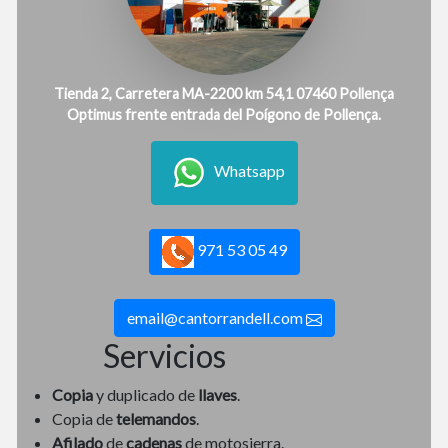
Tienda 2, Carretera MA-2200 km 54,1 07460 Pollença
Optimus frente entrada del Poígono de Pollença.
Whatsapp
971 53 05 49
email@cantorrandell.com
Servicios
Copia
y duplicado de
llaves
.
Copia de
telemandos
.
Afilado
de
cadenas
de motosierra.