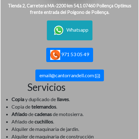
Tienda 2, Carretera MA-2200 km 54,1 07460 Pollença Optimus
frente entrada del Poígono de Pollença.
Whatsapp
971 53 05 49
email@cantorrandell.com
Servicios
Copia
y duplicado de
llaves
.
Copia de
telemandos
.
Afilado
de
cadenas
de motosierra.
Afilado de
cuchillos
.
Alquiler de maquinaria de jardin.
Alquiler de maquinaria de construcción