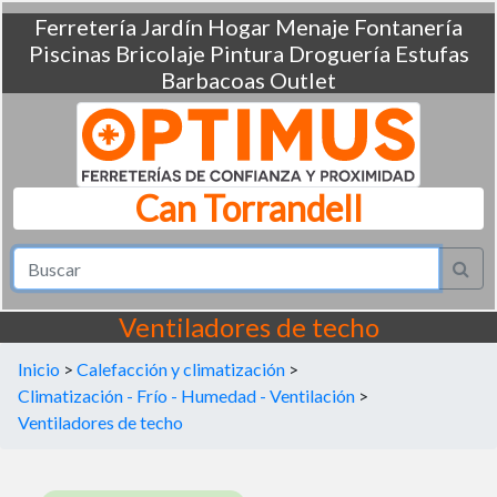
Ferretería
Jardín
Hogar
Menaje
Fontanería
Piscinas
Bricolaje
Pintura
Droguería
Estufas
Barbacoas
Outlet
Can Torrandell
Ventiladores de techo
Inicio
>
Calefacción y climatización
>
Climatización - Frío - Humedad - Ventilación
>
Ventiladores de techo