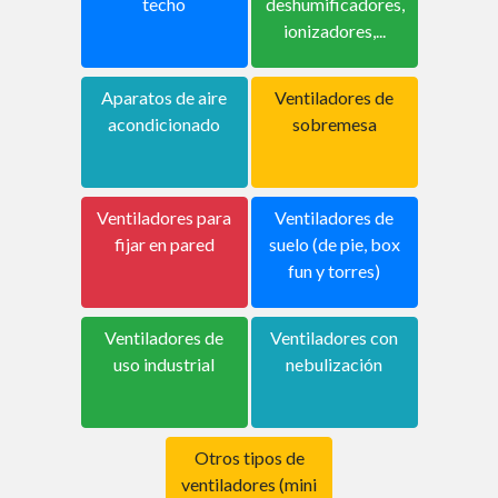
techo
deshumificadores,
ionizadores,...
Aparatos de aire
Ventiladores de
acondicionado
sobremesa
Ventiladores para
Ventiladores de
fijar en pared
suelo (de pie, box
fun y torres)
Ventiladores de
Ventiladores con
uso industrial
nebulización
Otros tipos de
ventiladores (mini