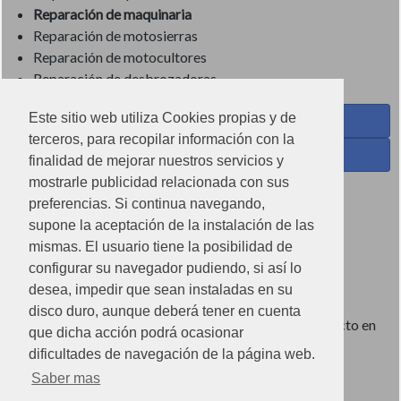
Reparación de maquinaria
Reparación de motosierras
Reparación de motocultores
Reparación de desbrozadoras
Este sitio web utiliza Cookies propias y de
Coses de Cuina - Menaje y hogar en Facebook
terceros, para recopilar información con la
Ferreteria Torrandell en Facebook
finalidad de mejorar nuestros servicios y
mostrarle publicidad relacionada con sus
Coses de Cuina en Instagram
preferencias. Si continua navegando,
Condiciones de uso
supone la aceptación de la instalación de las
mismas. El usuario tiene la posibilidad de
Poítica de redes sociales
configurar su navegador pudiendo, si así lo
Política de cookies
desea, impedir que sean instaladas en su
disco duro, aunque deberá tener en cuenta
Imágenes no contractuales, pueden diferir de producto en
que dicha acción podrá ocasionar
tienda.
dificultades de navegación de la página web.
Saber mas
Ⓒ2022 Can Torrandell s.l. - Nif.B07920762.