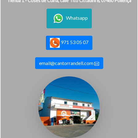
Tienda 1 - Coses de Cuina, calle Tito Cittadini 8, 07460 Pollença
Whatsapp
971 53 05 07
email@cantorrandell.com