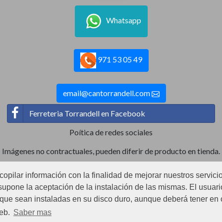
Whatsapp
971 53 05 49
email@cantorrandell.com
Ferreteria Torrandell en Facebook
Poítica de redes sociales
Imágenes no contractuales, pueden diferir de producto en tienda.
ecopilar información con la finalidad de mejorar nuestros servici
Ⓒ2022 Can Torrandell s.l. - Nif.B07920762.
upone la aceptación de la instalación de las mismas. El usuario
r que sean instaladas en su disco duro, aunque deberá tener en
Store v.2.0
web.
Saber mas