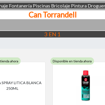
aje
Fontanería
Piscinas
Bricolaje
Pintura
Droguer
Can Torrandell
3 EN 1
 tienda ahora
Disponible en tienda ahora