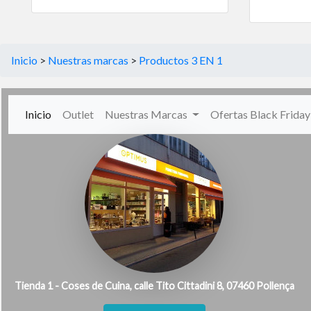
Inicio
>
Nuestras marcas
>
Productos 3 EN 1
(current)
Inicio
Outlet
Nuestras Marcas
Ofertas Black Frida
Tienda 1 - Coses de Cuina, calle Tito Cittadini 8, 07460 Pollença