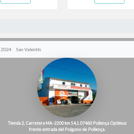
y 2024
San Valentín
Tienda 2, Carretera MA-2200 km 54,1 07460 Pollença Optimus
frente entrada del Poígono de Pollença.