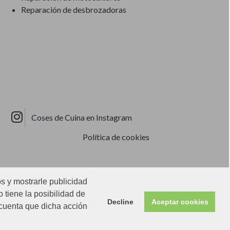
Reparación de desbrozadoras
Coses de Cuina en Instagram
Política de cookies
os y mostrarle publicidad
 tiene la posibilidad de
Decline
Aceptar cookies
 cuenta que dicha acción