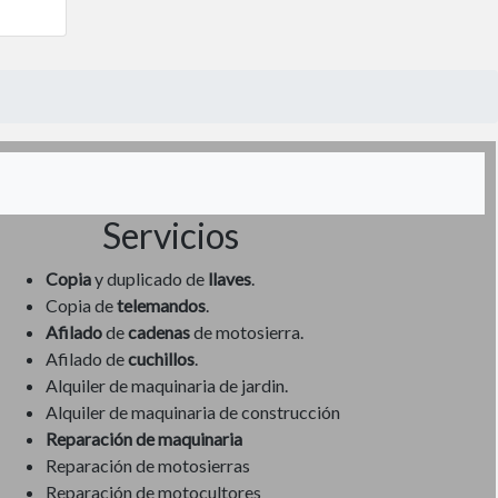
Servicios
Copia
y duplicado de
llaves
.
Copia de
telemandos
.
Afilado
de
cadenas
de motosierra.
Afilado de
cuchillos
.
Alquiler de maquinaria de jardin.
Alquiler de maquinaria de construcción
Reparación de maquinaria
Reparación de motosierras
Reparación de motocultores