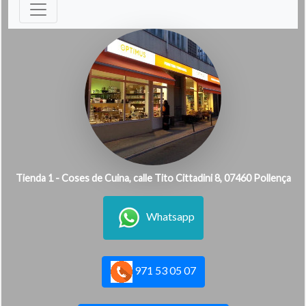
Tienda 1 - Coses de Cuina, calle Tito Cittadini 8, 07460 Pollença
Whatsapp
971 53 05 07