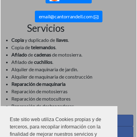
email@cantorrandell.com
Servicios
Copia
y duplicado de
llaves
.
Copia de
telemandos
.
Afilado
de
cadenas
de motosierra.
Afilado de
cuchillos
.
Alquiler de maquinaria de jardin.
Alquiler de maquinaria de construcción
Reparación de maquinaria
Reparación de motosierras
Reparación de motocultores
Reparación de desbrozadoras
Este sitio web utiliza Cookies propias y de
Coses de Cuina - Menaje y hogar en Facebook
terceros, para recopilar información con la
Ferreteria Torrandell en Facebook
finalidad de mejorar nuestros servicios y