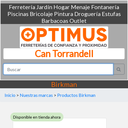
Ferretería
Jardín
Hogar
Menaje
Fontanería
Piscinas
Bricolaje
Pintura
Droguería
Estufas
Barbacoas
Outlet
Can Torrandell
Birkman
Inicio
>
Nuestras marcas
>
Productos Birkman
Disponible en tienda ahora