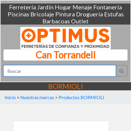
Ferretería
Jardín
Hogar
Menaje
Fontanería
Piscinas
Bricolaje
Pintura
Droguería
Estufas
Barbacoas
Outlet
Can Torrandell
BORMIOLI
Inicio
>
Nuestras marcas
>
Productos BORMIOLI