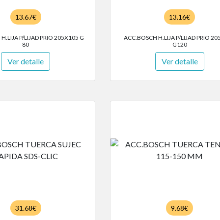
13.67€
13.16€
H.LIJA P/LIJAD PRIO 205X105 G
ACC.BOSCH H.LIJA P/LIJAD PRIO 2
80
G120
Ver detalle
Ver detalle
31.68€
9.68€