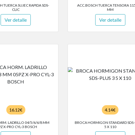
H TUERCA SUJEC RAPIDA SDS-
ACC.BOSCH TUERCA TENSORA 11
CLIC
MM
Ver detalle
Ver detalle
16.12€
4.14€
M. LADRILLO 04/5/6/6/8 MM
BROCA HORMIGON STANDARD SDS-
PZ X-PRO CYL-3 BOSCH
5 X 110