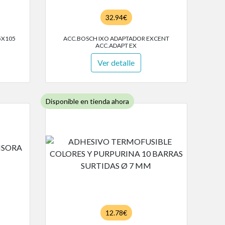
32.94€
05X105
ACC.BOSCH IXO ADAPTADOR EXCENT
ACC.ADAPT EX
Ver detalle
Disponible en tienda ahora
12.78€