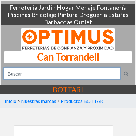
Ferretería
Jardín
Hogar
Menaje
Fontanería
Piscinas
Bricolaje
Pintura
Droguería
Estufas
Barbacoas
Outlet
Can Torrandell
BOTTARI
Inicio
>
Nuestras marcas
>
Productos BOTTARI