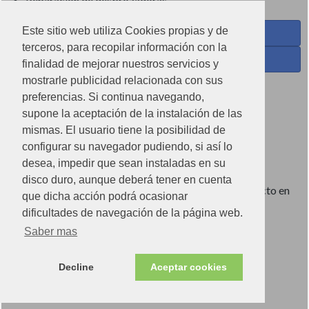
Reparación de desbrozadoras
Este sitio web utiliza Cookies propias y de
Coses de Cuina - Menaje y hogar en Facebook
terceros, para recopilar información con la
Ferreteria Torrandell en Facebook
finalidad de mejorar nuestros servicios y
mostrarle publicidad relacionada con sus
Coses de Cuina en Instagram
preferencias. Si continua navegando,
Condiciones de uso
supone la aceptación de la instalación de las
mismas. El usuario tiene la posibilidad de
Poítica de redes sociales
configurar su navegador pudiendo, si así lo
Política de cookies
desea, impedir que sean instaladas en su
disco duro, aunque deberá tener en cuenta
Imágenes no contractuales, pueden diferir de producto en
que dicha acción podrá ocasionar
tienda.
dificultades de navegación de la página web.
Saber mas
Ⓒ2022 Can Torrandell s.l. - Nif.B07920762.
Decline
Aceptar cookies
Store v.2.0