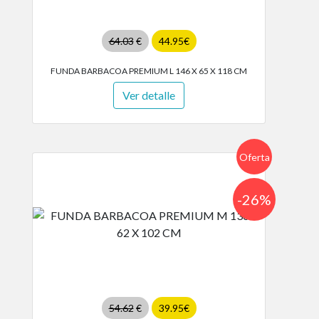
64.03
€
44.95€
FUNDA BARBACOA PREMIUM L 146 X 65 X 118 CM
Ver detalle
Oferta
-26%
54.62
€
39.95€