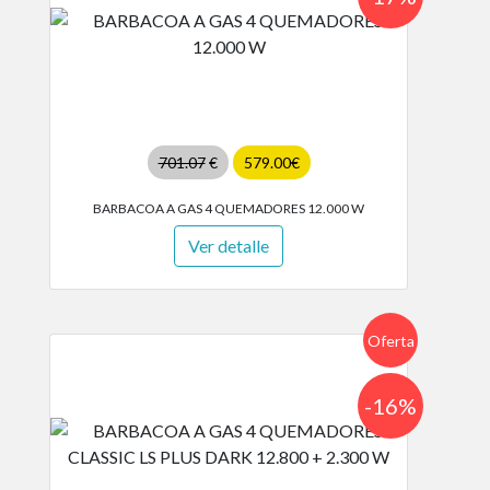
701.07
€
579.00€
BARBACOA A GAS 4 QUEMADORES 12.000 W
Ver detalle
Oferta
-16%