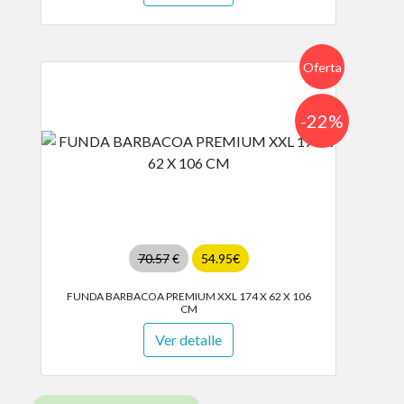
Oferta
-22%
70.57
€
54.95€
FUNDA BARBACOA PREMIUM XXL 174 X 62 X 106
CM
Ver detalle