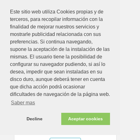
74.90€
Este sitio web utiliza Cookies propias y de
FUNDA MESA RECT/OVALADA XL 100X270X220
terceros, para recopilar información con la
Ver detalle
finalidad de mejorar nuestros servicios y
mostrarle publicidad relacionada con sus
preferencias. Si continua navegando,
supone la aceptación de la instalación de las
Disponible en tienda ahora
mismas. El usuario tiene la posibilidad de
configurar su navegador pudiendo, si así lo
desea, impedir que sean instaladas en su
disco duro, aunque deberá tener en cuenta
que dicha acción podrá ocasionar
dificultades de navegación de la página web.
Saber mas
Decline
Aceptar cookies
28.70€
FUNDA MESA REDONDA 90X150 "M"