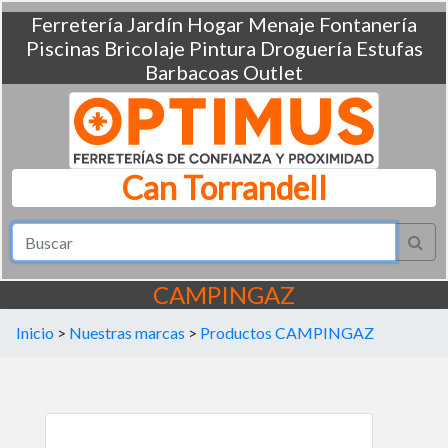
Ferretería
Jardín
Hogar
Menaje
Fontanería
Piscinas
Bricolaje
Pintura
Droguería
Estufas
Barbacoas
Outlet
Can Torrandell
CAMPINGAZ
Inicio
>
Nuestras marcas
>
Productos CAMPINGAZ