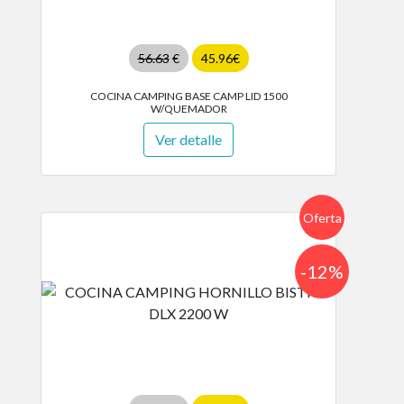
56.63
€
45.96€
COCINA CAMPING BASE CAMP LID 1500
W/QUEMADOR
Ver detalle
Oferta
-12%