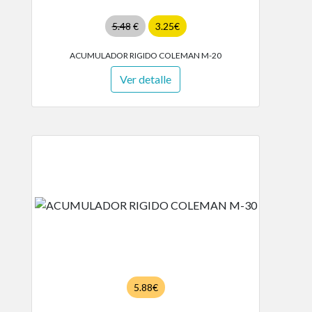
5.48
€
3.25€
ACUMULADOR RIGIDO COLEMAN M-20
Ver detalle
5.88€