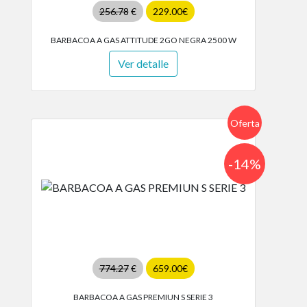
256.78
€
229.00€
BARBACOA A GAS ATTITUDE 2GO NEGRA 2500 W
Ver detalle
Oferta
-14%
774.27
€
659.00€
BARBACOA A GAS PREMIUN S SERIE 3