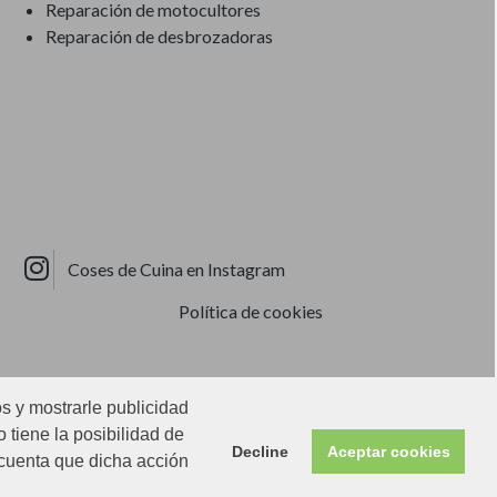
Reparación de motocultores
Reparación de desbrozadoras
Coses de Cuina en Instagram
Política de cookies
os y mostrarle publicidad
 tiene la posibilidad de
Decline
Aceptar cookies
 cuenta que dicha acción