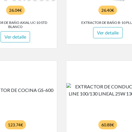
26.04€
26.40€
R DE BAÑO AXIAL UC-10 STD
EXTRACTOR DE BAÑO B-10 PL
BLANCO
Ver detalle
Ver detalle
123.74€
60.88€