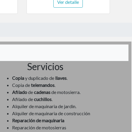
Ver detalle
Servicios
Copia
y duplicado de
llaves
.
Copia de
telemandos
.
Afilado
de
cadenas
de motosierra.
Afilado de
cuchillos
.
Alquiler de maquinaria de jardin.
Alquiler de maquinaria de construcción
Reparación de maquinaria
Reparación de motosierras