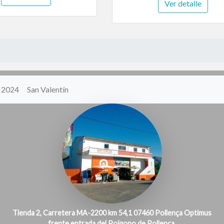
Ver detalle
y 2024
San Valentín
Tienda 2, Carretera MA-2200 km 54,1 07460 Pollença Optimus
frente entrada del Poígono de Pollença.