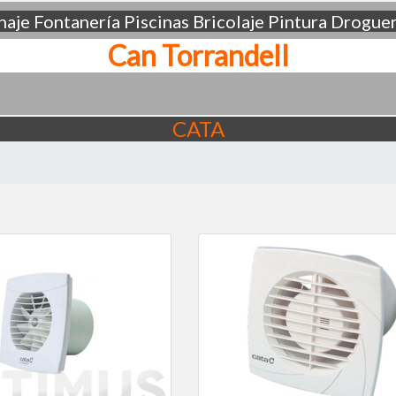
aje
Fontanería
Piscinas
Bricolaje
Pintura
Droguer
Can Torrandell
CATA