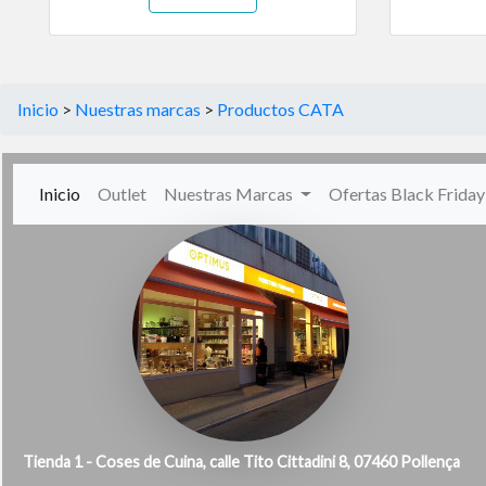
Inicio
>
Nuestras marcas
>
Productos CATA
(current)
Inicio
Outlet
Nuestras Marcas
Ofertas Black Frida
Tienda 1 - Coses de Cuina, calle Tito Cittadini 8, 07460 Pollença