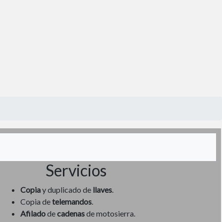
Servicios
Copia
y duplicado de
llaves
.
Copia de
telemandos
.
Afilado
de
cadenas
de motosierra.