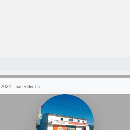
y 2024
San Valentín