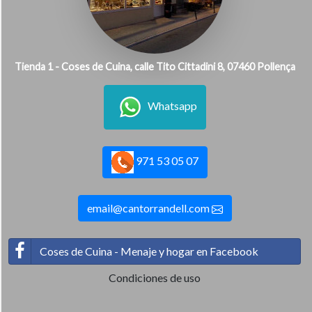
Tienda 1 - Coses de Cuina, calle Tito Cittadini 8, 07460 Pollença
Whatsapp
971 53 05 07
email@cantorrandell.com
Coses de Cuina - Menaje y hogar en Facebook
Condiciones de uso