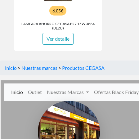
6.05€
LAMPARA AHORRO CEGASA E27 15W 3884
(BL2U)
Ver detalle
Inicio
>
Nuestras marcas
>
Productos CEGASA
(current)
Inicio
Outlet
Nuestras Marcas
Ofertas Black Frida