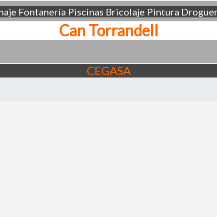
aje
Fontanería
Piscinas
Bricolaje
Pintura
Droguer
Can Torrandell
CEGASA