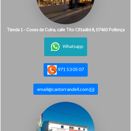
Tienda 1 - Coses de Cuina, calle Tito Cittadini 8, 07460 Pollença
Whatsapp
971 53 05 07
email@cantorrandell.com