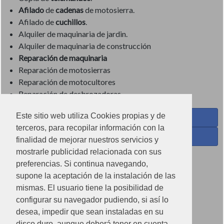
Afilado
de
cadenas
de motosierra.
Afilado de
cuchillos
.
Alquiler de maquinaria de jardin.
Alquiler de maquinaria de construcción
Reparación de maquinaria
Reparación de motosierras
Reparación de motocultores
Reparación de desbrozadoras
Este sitio web utiliza Cookies propias y de
Coses de Cuina - Menaje y hogar en Facebook
terceros, para recopilar información con la
Ferreteria Torrandell en Facebook
finalidad de mejorar nuestros servicios y
mostrarle publicidad relacionada con sus
Coses de Cuina en Instagram
preferencias. Si continua navegando,
Condiciones de uso
supone la aceptación de la instalación de las
mismas. El usuario tiene la posibilidad de
Poítica de redes sociales
configurar su navegador pudiendo, si así lo
Política de cookies
desea, impedir que sean instaladas en su
disco duro, aunque deberá tener en cuenta