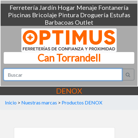
Ferretería
Jardín
Hogar
Menaje
Fontanería
Piscinas
Bricolaje
Pintura
Droguería
Estufas
Barbacoas
Outlet
Can Torrandell
DENOX
Inicio
>
Nuestras marcas
>
Productos DENOX