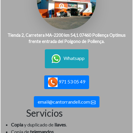
Tienda 2, Carretera MA-2200 km 54,1 07460 Pollença Optimus
frente entrada del Poígono de Pollença.
Whatsapp
971 53 05 49
email@cantorrandell.com
Servicios
Copia
y duplicado de
llaves
.
Copia de
telemandos
.