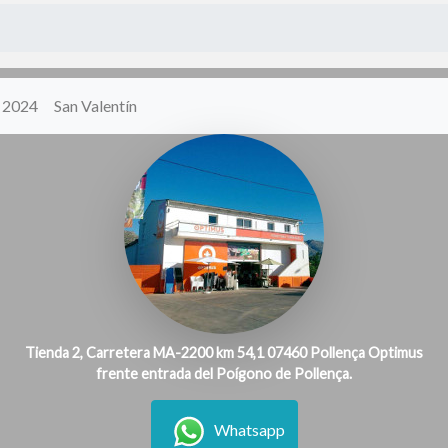
y 2024
San Valentín
Tienda 2, Carretera MA-2200 km 54,1 07460 Pollença Optimus
frente entrada del Poígono de Pollença.
Whatsapp