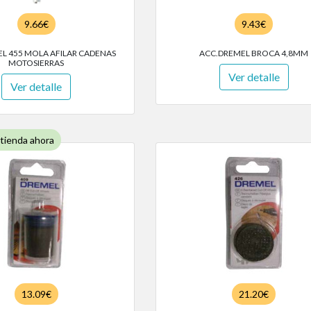
9.66€
9.43€
L 455 MOLA AFILAR CADENAS
ACC.DREMEL BROCA 4,8MM
MOTOSIERRAS
Ver detalle
Ver detalle
 tienda ahora
13.09€
21.20€