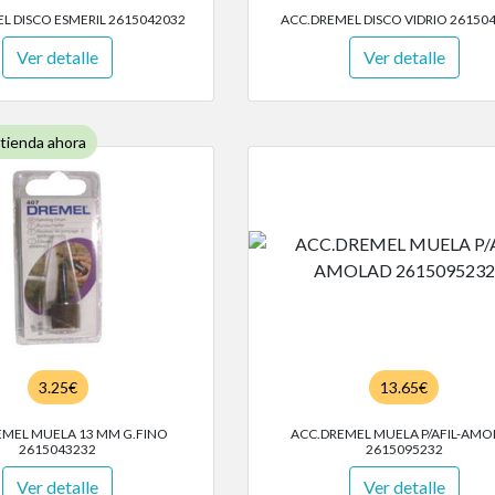
L DISCO ESMERIL 2615042032
ACC.DREMEL DISCO VIDRIO 26150
Ver detalle
Ver detalle
 tienda ahora
3.25€
13.65€
EMEL MUELA 13 MM G.FINO
ACC.DREMEL MUELA P/AFIL-AMO
2615043232
2615095232
Ver detalle
Ver detalle