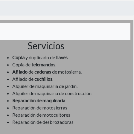
Servicios
Copia
y duplicado de
llaves
.
Copia de
telemandos
.
Afilado
de
cadenas
de motosierra.
Afilado de
cuchillos
.
Alquiler de maquinaria de jardin.
Alquiler de maquinaria de construcción
Reparación de maquinaria
Reparación de motosierras
Reparación de motocultores
Reparación de desbrozadoras