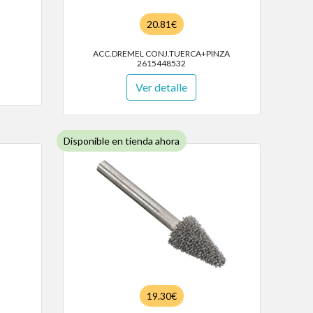
20.81€
ACC.DREMEL CONJ.TUERCA+PINZA
2615448532
Ver detalle
Disponible en tienda ahora
19.30€