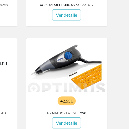
42632
ACC.DREMEL ESPIGA 2615993432
Ver detalle
42.55€
LAD
GRABADOR DREMEL 290
Ver detalle