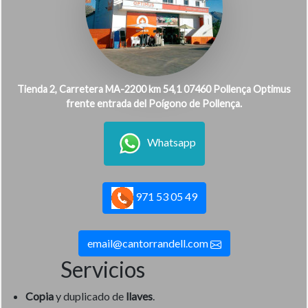
Tienda 2, Carretera MA-2200 km 54,1 07460 Pollença Optimus
frente entrada del Poígono de Pollença.
Whatsapp
971 53 05 49
email@cantorrandell.com
Servicios
Copia
y duplicado de
llaves
.