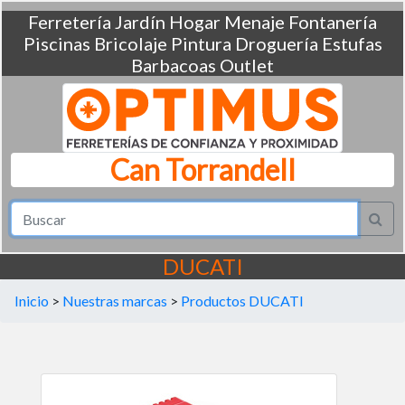
Ferretería
Jardín
Hogar
Menaje
Fontanería
Piscinas
Bricolaje
Pintura
Droguería
Estufas
Barbacoas
Outlet
Can Torrandell
DUCATI
Inicio
>
Nuestras marcas
>
Productos DUCATI