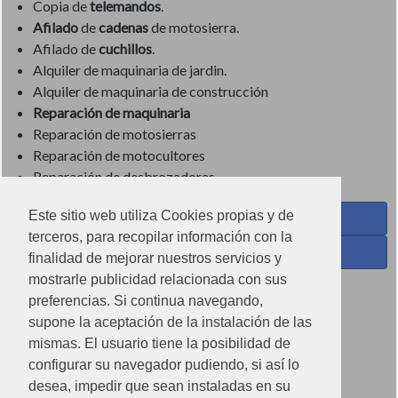
Copia de
telemandos
.
Afilado
de
cadenas
de motosierra.
Afilado de
cuchillos
.
Alquiler de maquinaria de jardin.
Alquiler de maquinaria de construcción
Reparación de maquinaria
Reparación de motosierras
Reparación de motocultores
Reparación de desbrozadoras
Este sitio web utiliza Cookies propias y de
Coses de Cuina - Menaje y hogar en Facebook
terceros, para recopilar información con la
Ferreteria Torrandell en Facebook
finalidad de mejorar nuestros servicios y
mostrarle publicidad relacionada con sus
Coses de Cuina en Instagram
preferencias. Si continua navegando,
Condiciones de uso
supone la aceptación de la instalación de las
mismas. El usuario tiene la posibilidad de
Poítica de redes sociales
configurar su navegador pudiendo, si así lo
Política de cookies
desea, impedir que sean instaladas en su