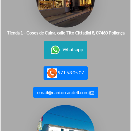
Tienda 1 - Coses de Cuina, calle Tito Cittadini 8, 07460 Pollença
Whatsapp
971 53 05 07
email@cantorrandell.com