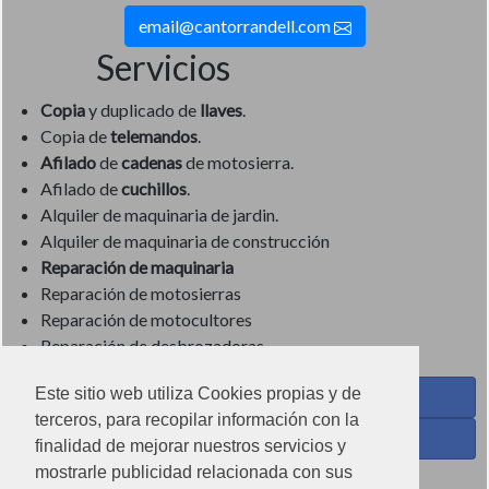
email@cantorrandell.com
Servicios
Copia
y duplicado de
llaves
.
Copia de
telemandos
.
Afilado
de
cadenas
de motosierra.
Afilado de
cuchillos
.
Alquiler de maquinaria de jardin.
Alquiler de maquinaria de construcción
Reparación de maquinaria
Reparación de motosierras
Reparación de motocultores
Reparación de desbrozadoras
Este sitio web utiliza Cookies propias y de
Coses de Cuina - Menaje y hogar en Facebook
terceros, para recopilar información con la
Ferreteria Torrandell en Facebook
finalidad de mejorar nuestros servicios y
mostrarle publicidad relacionada con sus
Coses de Cuina en Instagram