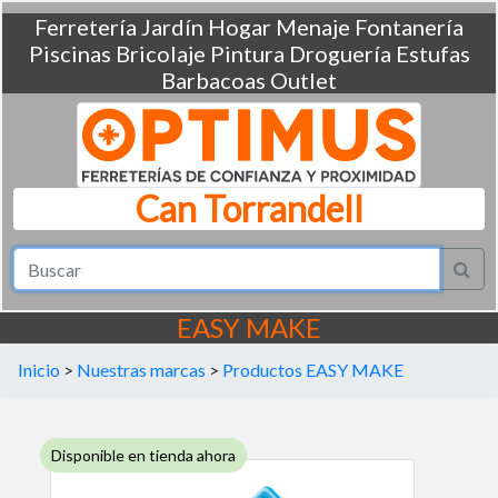
Ferretería
Jardín
Hogar
Menaje
Fontanería
Piscinas
Bricolaje
Pintura
Droguería
Estufas
Barbacoas
Outlet
Can Torrandell
EASY MAKE
Inicio
>
Nuestras marcas
>
Productos EASY MAKE
Disponible en tienda ahora