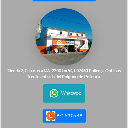
Tienda 2, Carretera MA-2200 km 54,1 07460 Pollença Optimus
frente entrada del Poígono de Pollença.
Whatsapp
971 53 05 49