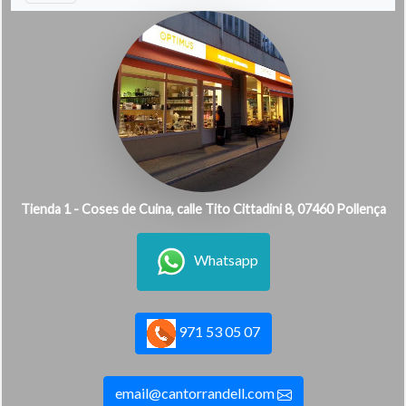
Tienda 1 - Coses de Cuina, calle Tito Cittadini 8, 07460 Pollença
Whatsapp
971 53 05 07
email@cantorrandell.com