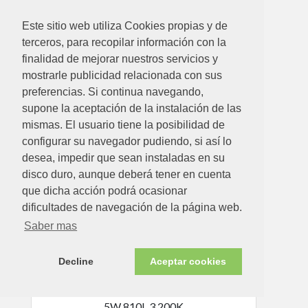
Este sitio web utiliza Cookies propias y de
terceros, para recopilar información con la
finalidad de mejorar nuestros servicios y
mostrarle publicidad relacionada con sus
preferencias. Si continua navegando,
supone la aceptación de la instalación de las
3.95€
mismas. El usuario tiene la posibilidad de
configurar su navegador pudiendo, si así lo
LAMPARA LED ESFERICA EDM 98323 5W E14 CALIDA
desea, impedir que sean instaladas en su
Ver detalle
disco duro, aunque deberá tener en cuenta
que dicha acción podrá ocasionar
dificultades de navegación de la página web.
Saber mas
Disponible en tienda ahora
Decline
Aceptar cookies