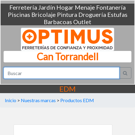
Ferretería
Jardín
Hogar
Menaje
Fontanería
Piscinas
Bricolaje
Pintura
Droguería
Estufas
Barbacoas
Outlet
Can Torrandell
EDM
Inicio
>
Nuestras marcas
>
Productos EDM