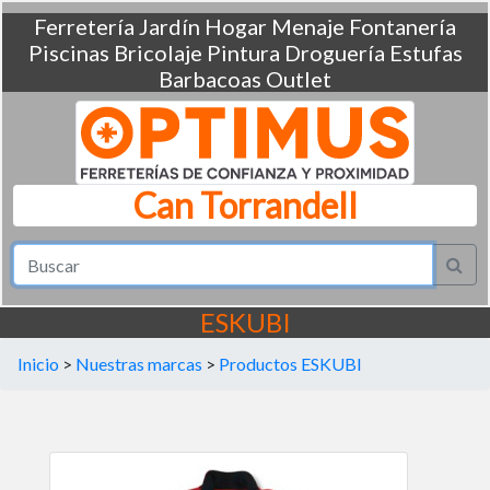
Ferretería
Jardín
Hogar
Menaje
Fontanería
Piscinas
Bricolaje
Pintura
Droguería
Estufas
Barbacoas
Outlet
Can Torrandell
ESKUBI
Inicio
>
Nuestras marcas
>
Productos ESKUBI