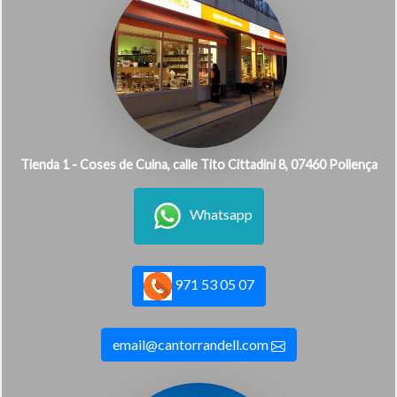
Tienda 1 - Coses de Cuina, calle Tito Cittadini 8, 07460 Pollença
Whatsapp
971 53 05 07
email@cantorrandell.com