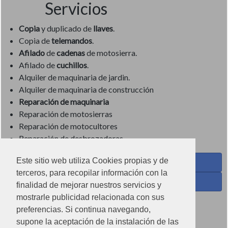
Servicios
Copia
y duplicado de
llaves
.
Copia de
telemandos
.
Afilado
de
cadenas
de motosierra.
Afilado de
cuchillos
.
Alquiler de maquinaria de jardin.
Alquiler de maquinaria de construcción
Reparación de maquinaria
Reparación de motosierras
Reparación de motocultores
Reparación de desbrozadoras
Este sitio web utiliza Cookies propias y de
Coses de Cuina - Menaje y hogar en Facebook
terceros, para recopilar información con la
Ferreteria Torrandell en Facebook
finalidad de mejorar nuestros servicios y
mostrarle publicidad relacionada con sus
Coses de Cuina en Instagram
preferencias. Si continua navegando,
Condiciones de uso
supone la aceptación de la instalación de las