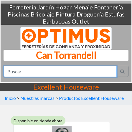
Ferretería
Jardín
Hogar
Menaje
Fontanería
Piscinas
Bricolaje
Pintura
Droguería
Estufas
Barbacoas
Outlet
Can Torrandell
Excellent Houseware
Inicio
>
Nuestras marcas
>
Productos Excellent Houseware
Disponible en tienda ahora