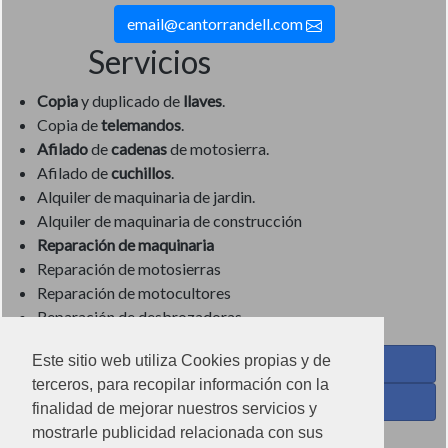
email@cantorrandell.com
Servicios
Copia
y duplicado de
llaves
.
Copia de
telemandos
.
Afilado
de
cadenas
de motosierra.
Afilado de
cuchillos
.
Alquiler de maquinaria de jardin.
Alquiler de maquinaria de construcción
Reparación de maquinaria
Reparación de motosierras
Reparación de motocultores
Reparación de desbrozadoras
Este sitio web utiliza Cookies propias y de
Coses de Cuina - Menaje y hogar en Facebook
terceros, para recopilar información con la
Ferreteria Torrandell en Facebook
finalidad de mejorar nuestros servicios y
mostrarle publicidad relacionada con sus
Coses de Cuina en Instagram