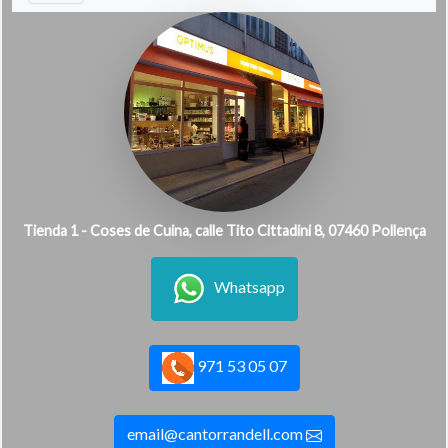
Tienda 1 - Coses de Cuina, calle Tito Cittadini 8, 07460 Pollença
Whatsapp
971 53 05 07
email@cantorrandell.com