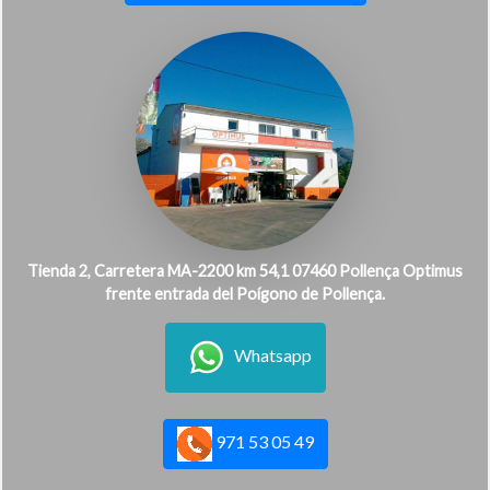
Tienda 2, Carretera MA-2200 km 54,1 07460 Pollença Optimus
frente entrada del Poígono de Pollença.
Whatsapp
971 53 05 49