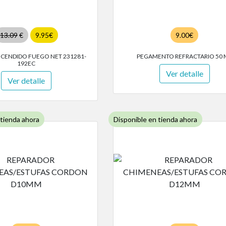
13.09
€
9.95€
9.00€
NCENDIDO FUEGO NET 231281-
PEGAMENTO REFRACTARIO 50 
192EC
Ver detalle
Ver detalle
 tienda ahora
Disponible en tienda ahora