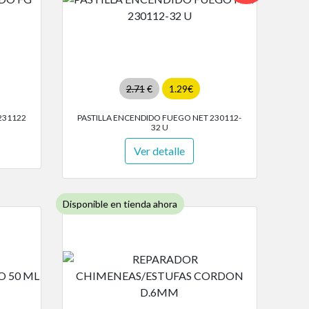
2.71
€
1.29€
231122
PASTILLA ENCENDIDO FUEGO NET 230112-
32 U
Ver detalle
Disponible en tienda ahora