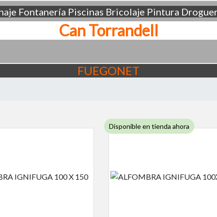
aje
Fontanería
Piscinas
Bricolaje
Pintura
Droguer
Can Torrandell
FUEGONET
Disponible en tienda ahora