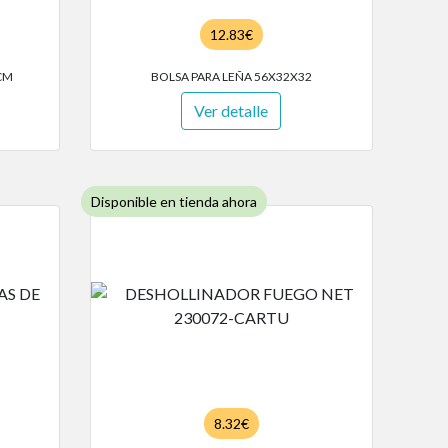
12.83€
CM
BOLSA PARA LEÑA 56X32X32
Ver detalle
Disponible en tienda ahora
8.32€