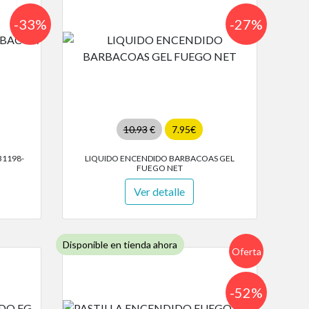
-33%
-27%
10.93
€
7.95€
31198-
LIQUIDO ENCENDIDO BARBACOAS GEL
FUEGO NET
Ver detalle
Disponible en tienda ahora
Oferta
-52%