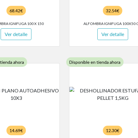
68.42€
32.54€
BRA IGNIFUGA 100 X 150
ALFOMBRA IGNIFUGA 100X50 
Ver detalle
Ver detalle
 tienda ahora
Disponible en tienda ahora
14.69€
12.30€