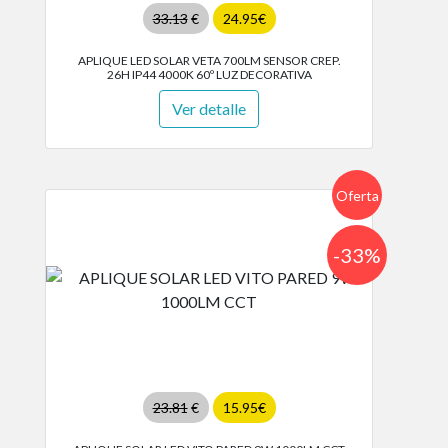
33.13
€
24.95€
APLIQUE LED SOLAR VETA 700LM SENSOR CREP.
26H IP44 4000K 60º LUZ DECORATIVA
Ver detalle
Oferta
-33%
23.81
€
15.95€