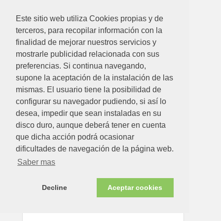
Este sitio web utiliza Cookies propias y de
terceros, para recopilar información con la
21.51€
finalidad de mejorar nuestros servicios y
mostrarle publicidad relacionada con sus
DOWNLIGHT INTER. 18W 26,5X23X25,5CM 1600LM
preferencias. Si continua navegando,
6500K PACK 2UDS M
supone la aceptación de la instalación de las
Ver detalle
mismas. El usuario tiene la posibilidad de
configurar su navegador pudiendo, si así lo
desea, impedir que sean instaladas en su
disco duro, aunque deberá tener en cuenta
que dicha acción podrá ocasionar
dificultades de navegación de la página web.
Saber mas
Decline
Aceptar cookies