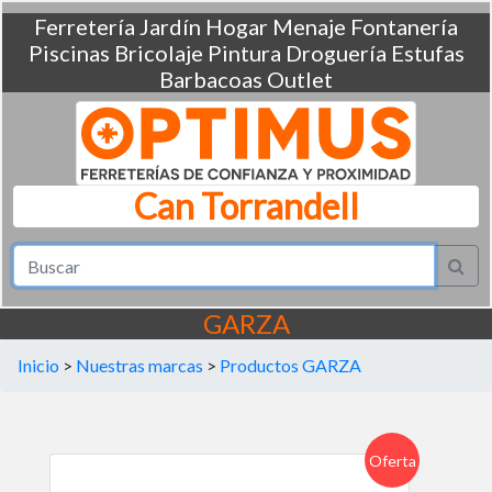
Ferretería
Jardín
Hogar
Menaje
Fontanería
Piscinas
Bricolaje
Pintura
Droguería
Estufas
Barbacoas
Outlet
Can Torrandell
GARZA
Inicio
>
Nuestras marcas
>
Productos GARZA
Oferta