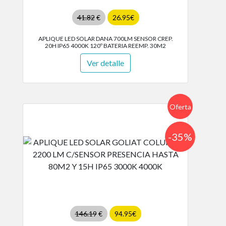
41.82
€
26.95€
APLIQUE LED SOLAR DANA 700LM SENSOR CREP.
20H IP65 4000K 120º BATERIA REEMP. 30M2
Ver detalle
Oferta
-35%
146.19
€
94.95€