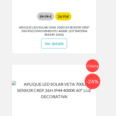
39.74
€
26.95€
APLIQUE LED SOLAR ONIX 1000 LM SENSOR CREP.
30H IP65 D/MOVIMIENTO 4000K 120º BATERIA
REEMP. 35M2
Ver detalle
Oferta
-24%