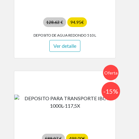
128.63
€
94.95€
DEPOSITO DE AGUA REDONDO 510 L
Ver detalle
Oferta
-15%
588.97
€
499.00€