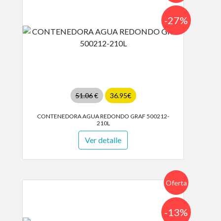
-27%
51.06
€
36.95€
CONTENEDORA AGUA REDONDO GRAF 500212-
210L
Ver detalle
Oferta
-13%