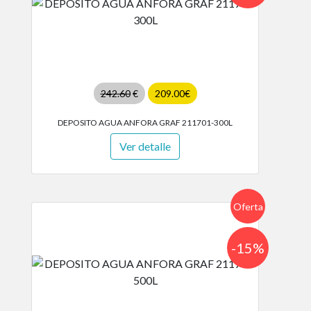
242.60
€
209.00€
DEPOSITO AGUA ANFORA GRAF 211701-300L
Ver detalle
Oferta
-15%