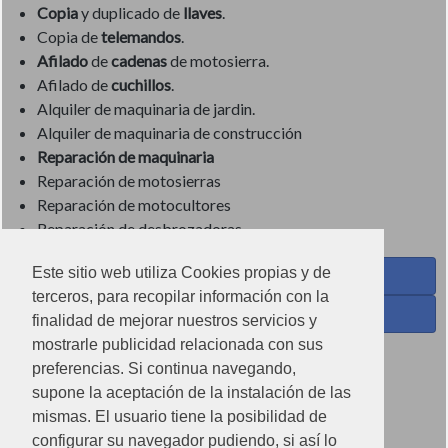
Copia
y duplicado de
llaves
.
Copia de
telemandos
.
Afilado
de
cadenas
de motosierra.
Afilado de
cuchillos
.
Alquiler de maquinaria de jardin.
Alquiler de maquinaria de construcción
Reparación de maquinaria
Reparación de motosierras
Reparación de motocultores
Reparación de desbrozadoras
Este sitio web utiliza Cookies propias y de
Coses de Cuina - Menaje y hogar en Facebook
terceros, para recopilar información con la
Ferreteria Torrandell en Facebook
finalidad de mejorar nuestros servicios y
mostrarle publicidad relacionada con sus
Coses de Cuina en Instagram
preferencias. Si continua navegando,
Condiciones de uso
supone la aceptación de la instalación de las
mismas. El usuario tiene la posibilidad de
Poítica de redes sociales
configurar su navegador pudiendo, si así lo