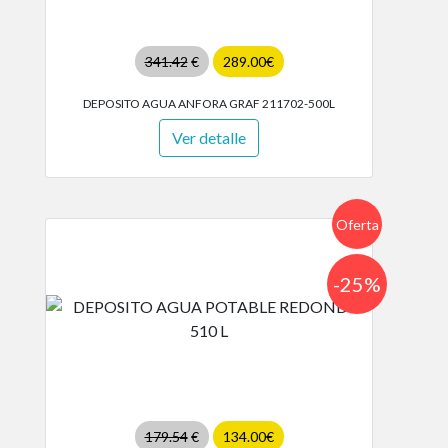
341.42
€
289.00€
DEPOSITO AGUA ANFORA GRAF 211702-500L
Ver detalle
Oferta
-25%
179.54
€
134.00€