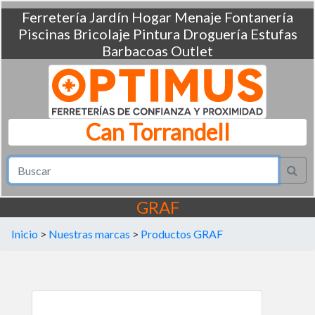
Ferretería
Jardín
Hogar
Menaje
Fontanería
Piscinas
Bricolaje
Pintura
Droguería
Estufas
Barbacoas
Outlet
Can Torrandell
GRAF
Inicio
>
Nuestras marcas
>
Productos GRAF