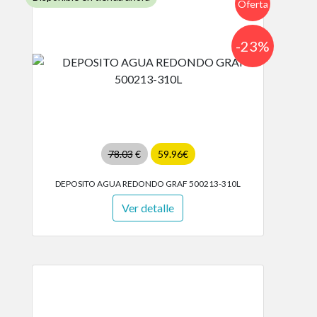
Oferta
-23%
78.03
€
59.96€
DEPOSITO AGUA REDONDO GRAF 500213-310L
Ver detalle