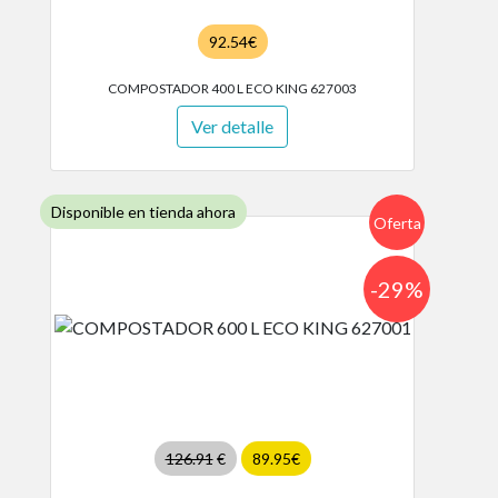
92.54€
COMPOSTADOR 400 L ECO KING 627003
Ver detalle
Disponible en tienda ahora
Oferta
-29%
126.91
€
89.95€