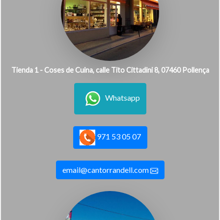
Tienda 1 - Coses de Cuina, calle Tito Cittadini 8, 07460 Pollença
Whatsapp
971 53 05 07
email@cantorrandell.com