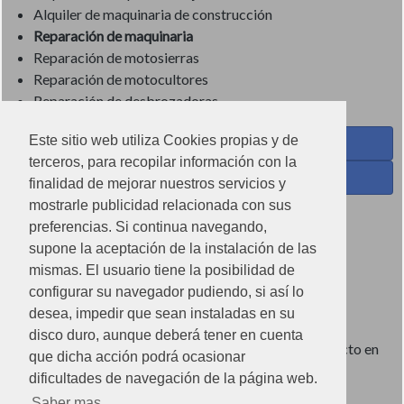
Alquiler de maquinaria de construcción
Reparación de maquinaria
Reparación de motosierras
Reparación de motocultores
Reparación de desbrozadoras
Este sitio web utiliza Cookies propias y de
Coses de Cuina - Menaje y hogar en Facebook
terceros, para recopilar información con la
Ferreteria Torrandell en Facebook
finalidad de mejorar nuestros servicios y
mostrarle publicidad relacionada con sus
Coses de Cuina en Instagram
preferencias. Si continua navegando,
Condiciones de uso
supone la aceptación de la instalación de las
mismas. El usuario tiene la posibilidad de
Poítica de redes sociales
configurar su navegador pudiendo, si así lo
Política de cookies
desea, impedir que sean instaladas en su
disco duro, aunque deberá tener en cuenta
Imágenes no contractuales, pueden diferir de producto en
que dicha acción podrá ocasionar
tienda.
dificultades de navegación de la página web.
Saber mas