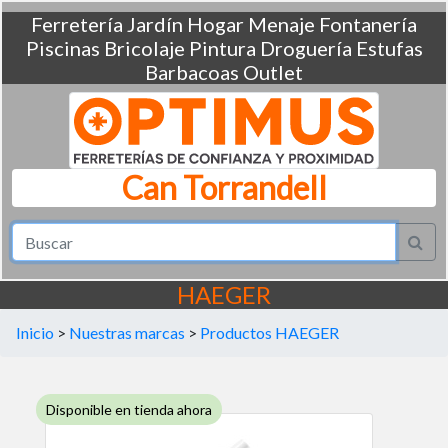
Ferretería
Jardín
Hogar
Menaje
Fontanería
Piscinas
Bricolaje
Pintura
Droguería
Estufas
Barbacoas
Outlet
Can Torrandell
HAEGER
Inicio
>
Nuestras marcas
>
Productos HAEGER
Disponible en tienda ahora