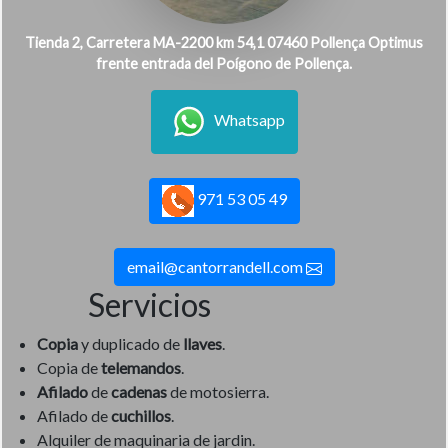
Tienda 2, Carretera MA-2200 km 54,1 07460 Pollença Optimus
frente entrada del Poígono de Pollença.
Whatsapp
971 53 05 49
email@cantorrandell.com
Servicios
Copia
y duplicado de
llaves
.
Copia de
telemandos
.
Afilado
de
cadenas
de motosierra.
Afilado de
cuchillos
.
Alquiler de maquinaria de jardin.