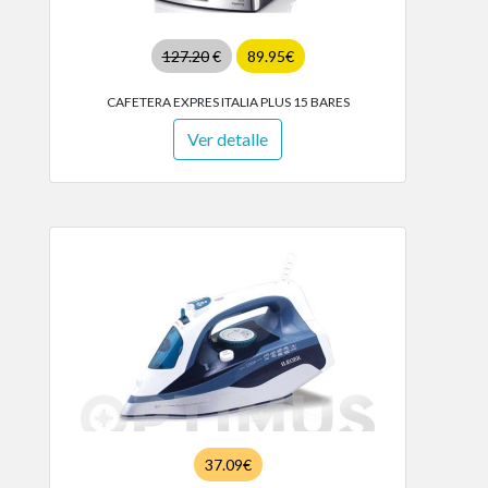
127.20
€
89.95€
CAFETERA EXPRES ITALIA PLUS 15 BARES
Ver detalle
37.09€