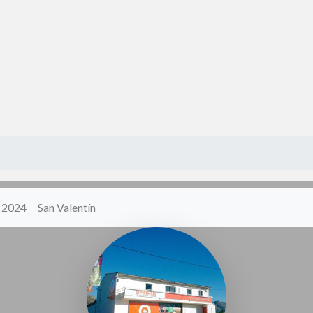
y 2024
San Valentín