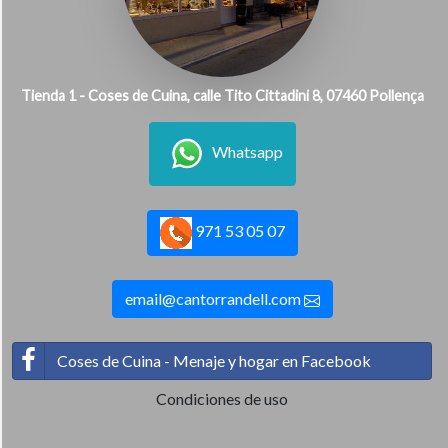
Tienda 1 - Coses de Cuina, calle Tito Cittadini 8, 07460 Pollença
Whatsapp
971 53 05 07
email@cantorrandell.com
Coses de Cuina - Menaje y hogar en Facebook
Condiciones de uso