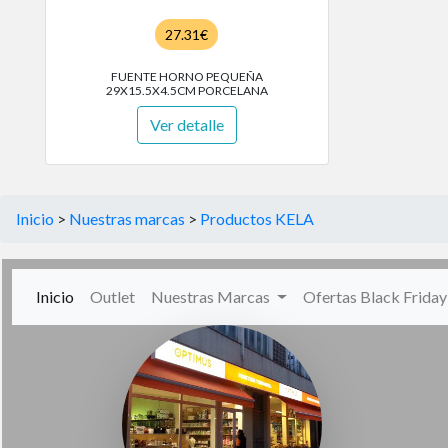
27.31€
FUENTE HORNO PEQUEÑA
29X15.5X4.5CM PORCELANA
Ver detalle
Inicio
>
Nuestras marcas
>
Productos KELA
(current)
Inicio
Outlet
Nuestras Marcas
Ofertas Black Frida