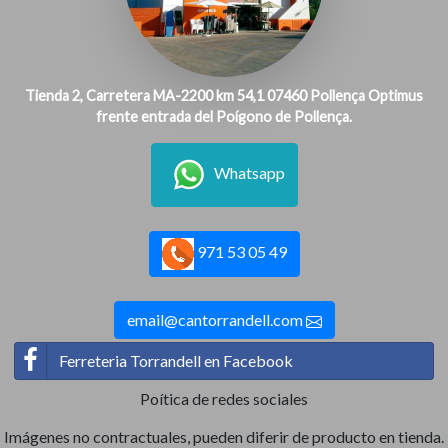
Tienda 2, Carretera MA-2200 km 54,1 07460 Pollença Optimus
frente entrada del Poígono de Pollença.
Whatsapp
971 53 05 49
email@cantorrandell.com
Ferreteria Torrandell en Facebook
Poítica de redes sociales
Imágenes no contractuales, pueden diferir de producto en tienda.