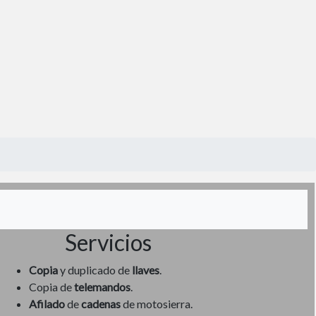
Servicios
Copia
y duplicado de
llaves
.
Copia de
telemandos
.
Afilado
de
cadenas
de motosierra.