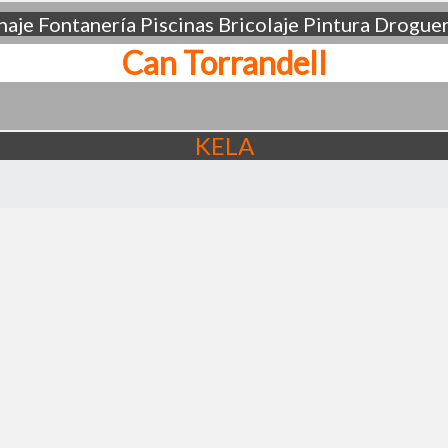
aje
Fontanería
Piscinas
Bricolaje
Pintura
Droguer
Can Torrandell
KELA