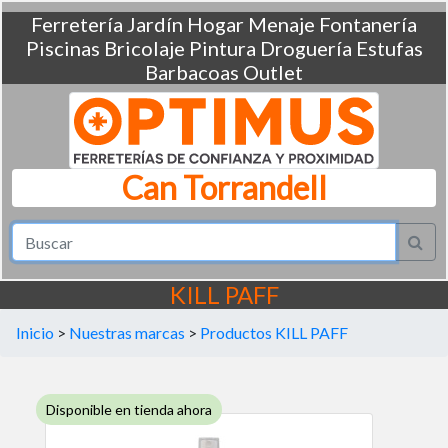
Ferretería
Jardín
Hogar
Menaje
Fontanería
Piscinas
Bricolaje
Pintura
Droguería
Estufas
Barbacoas
Outlet
Can Torrandell
KILL PAFF
Inicio
>
Nuestras marcas
>
Productos KILL PAFF
Disponible en tienda ahora