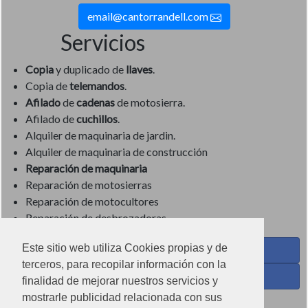
email@cantorrandell.com
Servicios
Copia
y duplicado de
llaves
.
Copia de
telemandos
.
Afilado
de
cadenas
de motosierra.
Afilado de
cuchillos
.
Alquiler de maquinaria de jardin.
Alquiler de maquinaria de construcción
Reparación de maquinaria
Reparación de motosierras
Reparación de motocultores
Reparación de desbrozadoras
Este sitio web utiliza Cookies propias y de
Coses de Cuina - Menaje y hogar en Facebook
terceros, para recopilar información con la
Ferreteria Torrandell en Facebook
finalidad de mejorar nuestros servicios y
mostrarle publicidad relacionada con sus
Coses de Cuina en Instagram