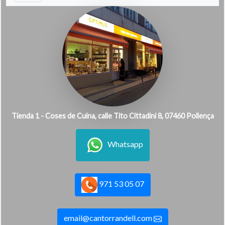
Tienda 1 - Coses de Cuina, calle Tito Cittadini 8, 07460 Pollença
Whatsapp
971 53 05 07
email@cantorrandell.com