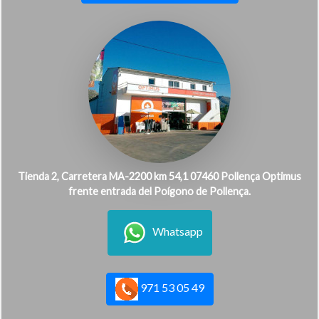
Tienda 2, Carretera MA-2200 km 54,1 07460 Pollença Optimus
frente entrada del Poígono de Pollença.
Whatsapp
971 53 05 49