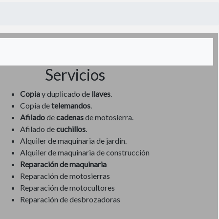
Servicios
Copia
y duplicado de
llaves
.
Copia de
telemandos
.
Afilado
de
cadenas
de motosierra.
Afilado de
cuchillos
.
Alquiler de maquinaria de jardin.
Alquiler de maquinaria de construcción
Reparación de maquinaria
Reparación de motosierras
Reparación de motocultores
Reparación de desbrozadoras