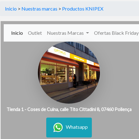
Inicio
>
Nuestras marcas
>
Productos KNIPEX
(current)
Inicio
Outlet
Nuestras Marcas
Ofertas Black Frida
Tienda 1 - Coses de Cuina, calle Tito Cittadini 8, 07460 Pollença
Whatsapp