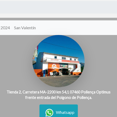
y 2024
San Valentín
Tienda 2, Carretera MA-2200 km 54,1 07460 Pollença Optimus
frente entrada del Poígono de Pollença.
Whatsapp