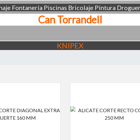
aje
Fontanería
Piscinas
Bricolaje
Pintura
Droguer
Can Torrandell
KNIPEX