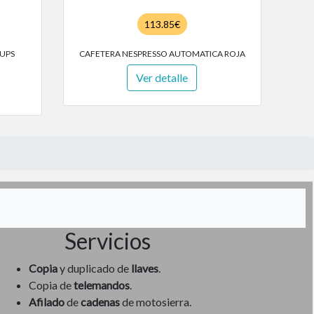
113.85€
UPS
CAFETERA NESPRESSO AUTOMATICA ROJA
Ver detalle
Servicios
Copia
y duplicado de
llaves
.
Copia de
telemandos
.
Afilado
de
cadenas
de motosierra.