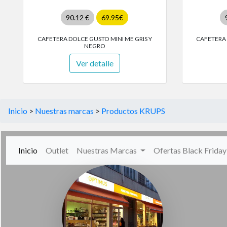
90.12
€
69.95€
CAFETERA DOLCE GUSTO MINI ME GRIS Y
CAFETERA 
NEGRO
Ver detalle
Inicio
>
Nuestras marcas
>
Productos KRUPS
(current)
Inicio
Outlet
Nuestras Marcas
Ofertas Black Frida