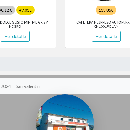
90.12
€
49.01€
113.85€
DOLCE GUSTO MINI ME GRIS Y
CAFETERA NESPRESO AUTOM.KR
NEGRO
XN1001P BLAN
Ver detalle
Ver detalle
y 2024
San Valentín