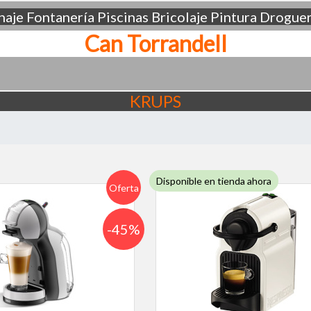
aje
Fontanería
Piscinas
Bricolaje
Pintura
Droguer
Can Torrandell
KRUPS
Disponible en tienda ahora
Oferta
-45%