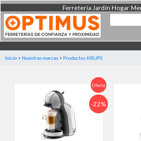
Ferretería
Jardín
Hogar
Men
Inicio
>
Nuestras marcas
>
Productos KRUPS
Oferta
-22%