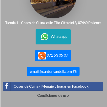
Tienda 1 - Coses de Cuina, calle Tito Cittadini 8, 07460 Pollença
Whatsapp
971 53 05 07
email@cantorrandell.com
Coses de Cuina - Menaje y hogar en Facebook
Condiciones de uso