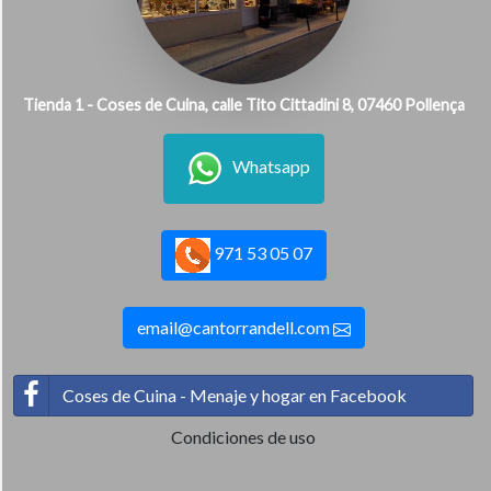
Tienda 1 - Coses de Cuina, calle Tito Cittadini 8, 07460 Pollença
Whatsapp
971 53 05 07
email@cantorrandell.com
Coses de Cuina - Menaje y hogar en Facebook
Condiciones de uso