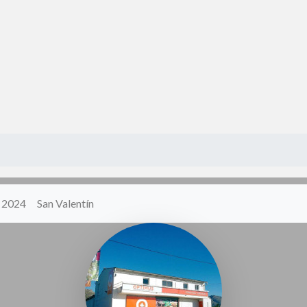
y 2024
San Valentín