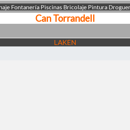
aje
Fontanería
Piscinas
Bricolaje
Pintura
Droguer
Can Torrandell
LAKEN