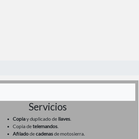
Servicios
Copia
y duplicado de
llaves
.
Copia de
telemandos
.
Afilado
de
cadenas
de motosierra.