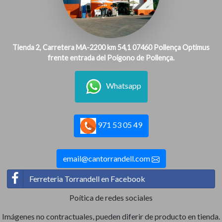
Tienda 2, Carretera MA-2200 km 54,1 07460 Pollença Optimus
frente entrada del Poígono de Pollença.
Whatsapp
971 53 05 49
email@cantorrandell.com
Ferreteria Torrandell en Facebook
Poítica de redes sociales
Imágenes no contractuales, pueden diferir de producto en tienda.