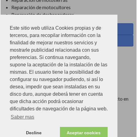
Reparación de motocultores
Reparación de desbrozadoras
Este sitio web utiliza Cookies propias y de
Coses de Cuina - Menaje y hogar en Facebook
terceros, para recopilar información con la
Ferreteria Torrandell en Facebook
finalidad de mejorar nuestros servicios y
mostrarle publicidad relacionada con sus
Coses de Cuina en Instagram
preferencias. Si continua navegando,
Condiciones de uso
supone la aceptación de la instalación de las
mismas. El usuario tiene la posibilidad de
Poítica de redes sociales
configurar su navegador pudiendo, si así lo
Política de cookies
desea, impedir que sean instaladas en su
disco duro, aunque deberá tener en cuenta
Imágenes no contractuales, pueden diferir de producto en
que dicha acción podrá ocasionar
tienda.
dificultades de navegación de la página web.
Saber mas
Ⓒ2022 Can Torrandell s.l. - Nif.B07920762.
Decline
Aceptar cookies