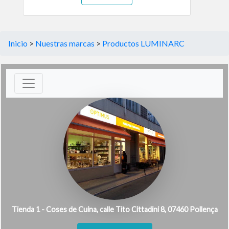
Inicio
>
Nuestras marcas
>
Productos LUMINARC
Tienda 1 - Coses de Cuina, calle Tito Cittadini 8, 07460 Pollença