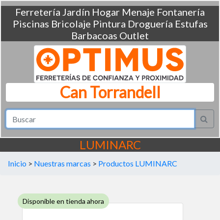
Ferretería
Jardín
Hogar
Menaje
Fontanería
Piscinas
Bricolaje
Pintura
Droguería
Estufas
Barbacoas
Outlet
Can Torrandell
LUMINARC
Inicio
>
Nuestras marcas
>
Productos LUMINARC
Disponible en tienda ahora