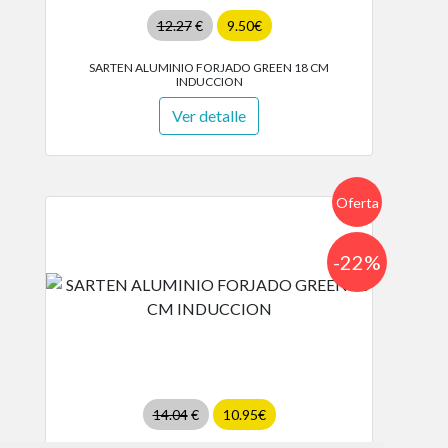
12.27
€
9.50€
SARTEN ALUMINIO FORJADO GREEN 18 CM
INDUCCION
Ver detalle
Oferta
-22%
14.04
€
10.95€