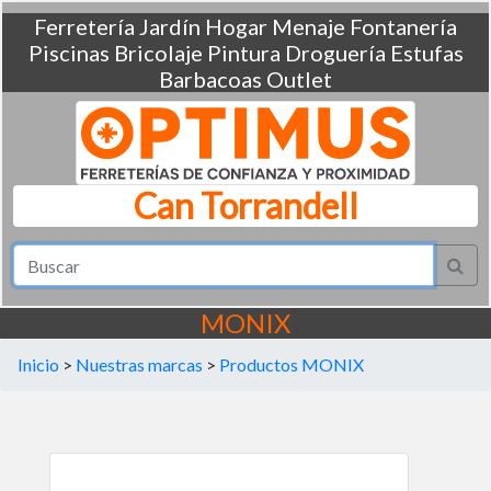
Ferretería
Jardín
Hogar
Menaje
Fontanería
Piscinas
Bricolaje
Pintura
Droguería
Estufas
Barbacoas
Outlet
Can Torrandell
MONIX
Inicio
>
Nuestras marcas
>
Productos MONIX