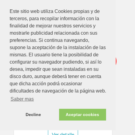
SARTEN ALUMINIO FORJADO GREEN 20 CM
INDUCCION
Este sitio web utiliza Cookies propias y de
Ver detalle
terceros, para recopilar información con la
finalidad de mejorar nuestros servicios y
mostrarle publicidad relacionada con sus
preferencias. Si continua navegando,
Oferta
supone la aceptación de la instalación de las
mismas. El usuario tiene la posibilidad de
-21%
configurar su navegador pudiendo, si así lo
desea, impedir que sean instaladas en su
disco duro, aunque deberá tener en cuenta
que dicha acción podrá ocasionar
dificultades de navegación de la página web.
Saber mas
16.00
€
12.50€
Decline
Aceptar cookies
SARTEN ALUMINIO FORJADO GREEN 22 CM
INDUCCION
Ver detalle