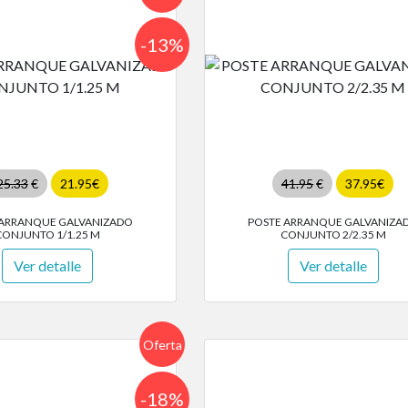
-13%
25.33
€
21.95€
41.95
€
37.95€
 ARRANQUE GALVANIZADO
POSTE ARRANQUE GALVANIZA
CONJUNTO 1/1.25 M
CONJUNTO 2/2.35 M
Ver detalle
Ver detalle
Oferta
-18%