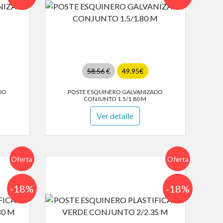
58.56
€
49.95€
DO
POSTE ESQUINERO GALVANIZADO
CONJUNTO 1.5/1.80 M
Ver detalle
Oferta
Oferta
-18%
-18%