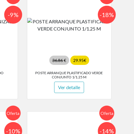
-9%
-18%
36.86
€
29.95€
DO
POSTE ARRANQUE PLASTIFICADO VERDE
CONJUNTO 1/1.25 M
Ver detalle
Oferta
Oferta
-10%
-14%