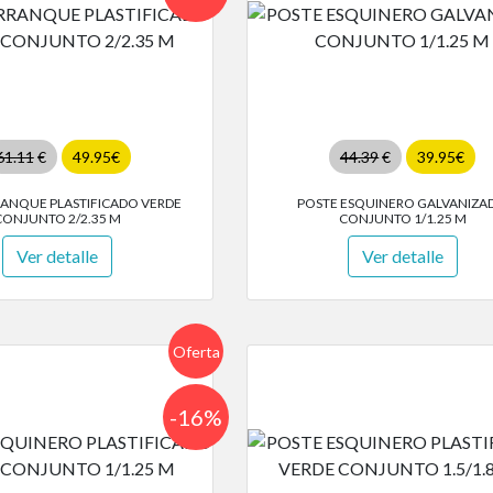
61.11
€
49.95€
44.39
€
39.95€
RANQUE PLASTIFICADO VERDE
POSTE ESQUINERO GALVANIZA
CONJUNTO 2/2.35 M
CONJUNTO 1/1.25 M
Ver detalle
Ver detalle
Oferta
-16%