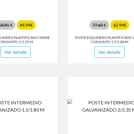
58.81
€
48.94€
77.60
€
62.94€
UINERO PLASTIFICADO VERDE
POSTE ESQUINERO PLASTIFICADO 
CONJUNTO 1/1.25 M
CONJUNTO 1.5/1.80 M
Ver detalle
Ver detalle