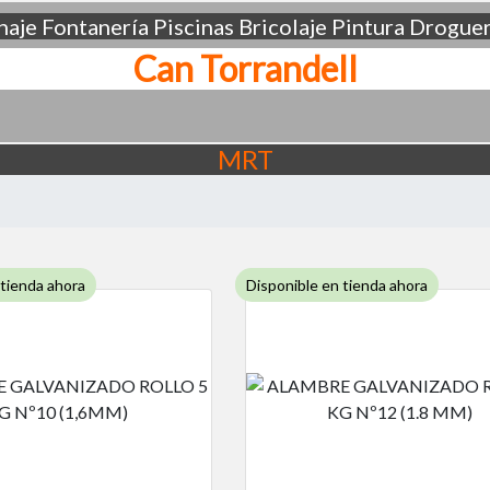
aje
Fontanería
Piscinas
Bricolaje
Pintura
Droguer
Can Torrandell
MRT
 tienda ahora
Disponible en tienda ahora